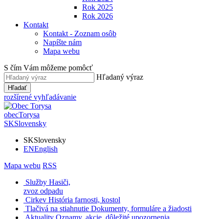
Rok 2025
Rok 2026
Kontakt
Kontakt - Zoznam osôb
Napíšte nám
Mapa webu
S čím Vám môžeme pomôcť
Hľadaný výraz
Hľadať
rozšírené vyhľadávanie
obec
Torysa
SK
Slovensky
SK
Slovensky
EN
English
Mapa webu
RSS
Služby
Hasiči,
zvoz odpadu
Cirkev
História farnosti, kostol
Tlačivá na stiahnutie
Dokumenty, formuláre a žiadosti
Aktuality
Oznamy, akcie, dôležité upozornenia