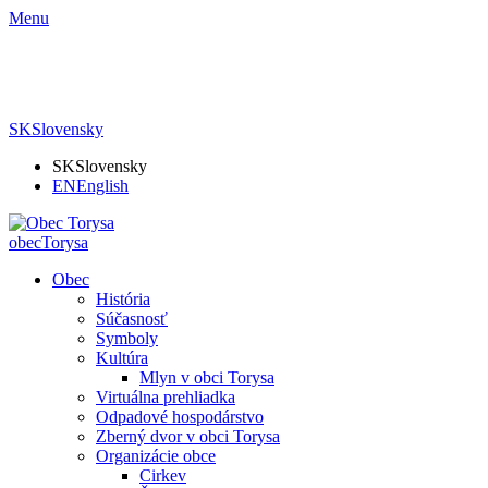
Menu
SK
Slovensky
SK
Slovensky
EN
English
obec
Torysa
Obec
História
Súčasnosť
Symboly
Kultúra
Mlyn v obci Torysa
Virtuálna prehliadka
Odpadové hospodárstvo
Zberný dvor v obci Torysa
Organizácie obce
Cirkev