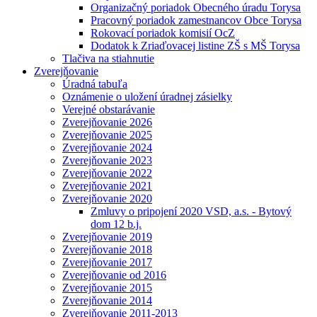
Organizačný poriadok Obecného úradu Torysa
Pracovný poriadok zamestnancov Obce Torysa
Rokovací poriadok komisií OcZ
Dodatok k Zriaďovacej listine ZŠ s MŠ Torysa
Tlačiva na stiahnutie
Zverejňovanie
Úradná tabuľa
Oznámenie o uložení úradnej zásielky
Verejné obstarávanie
Zverejňovanie 2026
Zverejňovanie 2025
Zverejňovanie 2024
Zverejňovanie 2023
Zverejňovanie 2022
Zverejňovanie 2021
Zverejňovanie 2020
Zmluvy o pripojení 2020 VSD, a.s. - Bytový
dom 12 b.j.
Zverejňovanie 2019
Zverejňovanie 2018
Zverejňovanie 2017
Zverejňovanie od 2016
Zverejňovanie 2015
Zverejňovanie 2014
Zverejňovanie 2011-2013