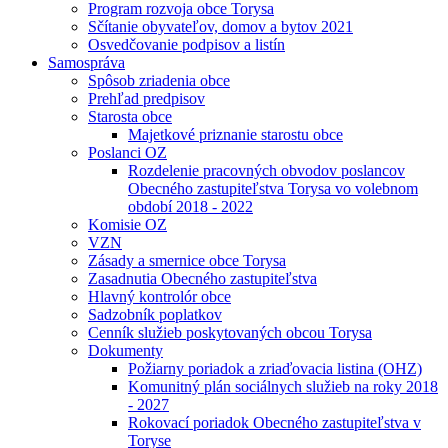
Program rozvoja obce Torysa
Sčítanie obyvateľov, domov a bytov 2021
Osvedčovanie podpisov a listín
Samospráva
Spôsob zriadenia obce
Prehľad predpisov
Starosta obce
Majetkové priznanie starostu obce
Poslanci OZ
Rozdelenie pracovných obvodov poslancov
Obecného zastupiteľstva Torysa vo volebnom
období 2018 - 2022
Komisie OZ
VZN
Zásady a smernice obce Torysa
Zasadnutia Obecného zastupiteľstva
Hlavný kontrolór obce
Sadzobník poplatkov
Cenník služieb poskytovaných obcou Torysa
Dokumenty
Požiarny poriadok a zriaďovacia listina (OHZ)
Komunitný plán sociálnych služieb na roky 2018
- 2027
Rokovací poriadok Obecného zastupiteľstva v
Toryse