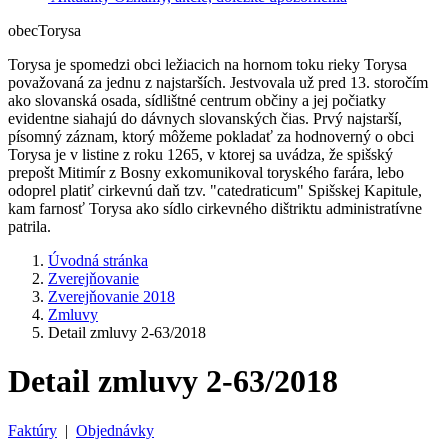
obec
Torysa
Torysa je spomedzi obci ležiacich na hornom toku rieky Torysa
považovaná za jednu z najstarších. Jestvovala už pred 13. storočím
ako slovanská osada, sídlištné centrum občiny a jej počiatky
evidentne siahajú do dávnych slovanských čias. Prvý najstarší,
písomný záznam, ktorý môžeme pokladať za hodnoverný o obci
Torysa je v listine z roku 1265, v ktorej sa uvádza, že spišský
prepošt Mitimír z Bosny exkomunikoval toryského farára, lebo
odoprel platiť cirkevnú daň tzv. "catedraticum" Spišskej Kapitule,
kam farnosť Torysa ako sídlo cirkevného dištriktu administratívne
patrila.
Úvodná stránka
Zverejňovanie
Zverejňovanie 2018
Zmluvy
Detail zmluvy 2-63/2018
Detail zmluvy 2-63/2018
Faktúry
|
Objednávky