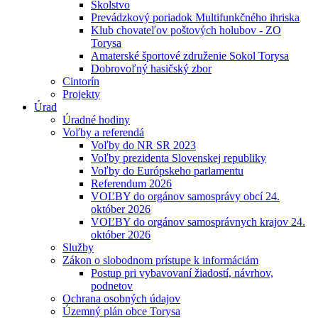
Školstvo
Prevádzkový poriadok Multifunkčného ihriska
Klub chovateľov poštových holubov - ZO
Torysa
Amaterské športové združenie Sokol Torysa
Dobrovoľný hasičský zbor
Cintorín
Projekty
Úrad
Úradné hodiny
Voľby a referendá
Voľby do NR SR 2023
Voľby prezidenta Slovenskej republiky
Voľby do Európskeho parlamentu
Referendum 2026
VOĽBY do orgánov samosprávy obcí 24.
október 2026
VOĽBY do orgánov samosprávnych krajov 24.
október 2026
Služby
Zákon o slobodnom prístupe k informáciám
Postup pri vybavovaní žiadostí, návrhov,
podnetov
Ochrana osobných údajov
Územný plán obce Torysa