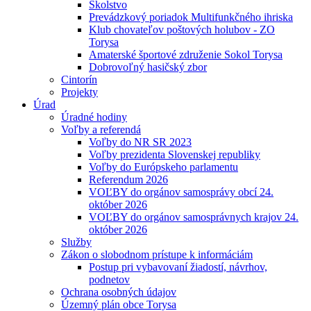
Školstvo
Prevádzkový poriadok Multifunkčného ihriska
Klub chovateľov poštových holubov - ZO
Torysa
Amaterské športové združenie Sokol Torysa
Dobrovoľný hasičský zbor
Cintorín
Projekty
Úrad
Úradné hodiny
Voľby a referendá
Voľby do NR SR 2023
Voľby prezidenta Slovenskej republiky
Voľby do Európskeho parlamentu
Referendum 2026
VOĽBY do orgánov samosprávy obcí 24.
október 2026
VOĽBY do orgánov samosprávnych krajov 24.
október 2026
Služby
Zákon o slobodnom prístupe k informáciám
Postup pri vybavovaní žiadostí, návrhov,
podnetov
Ochrana osobných údajov
Územný plán obce Torysa