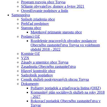
Program rozvoja obce Torysa
Sčítanie obyvateľov, domov a bytov 2021
Osvedčovanie podpisov a listín
Samospráva
Spôsob zriadenia obce
Prehľad predpisov
Starosta obce
Majetkové priznanie starostu obce
Poslanci OZ
Rozdelenie pracovných obvodov poslancov
Obecného zastupiteľstva Torysa vo volebnom
období 2018 - 2022
Komisie OZ
VZN
Zásady a smernice obce Torysa
Zasadnutia Obecného zastupiteľstva
Hlavný kontrolór obce
Sadzobník poplatkov
Cenník služieb poskytovaných obcou Torysa
Dokumenty
Požiarny poriadok a zriaďovacia listina (OHZ)
Komunitný plán sociálnych služieb na roky 2018
- 2027
Rokovací poriadok Obecného zastupiteľstva v
Toryse