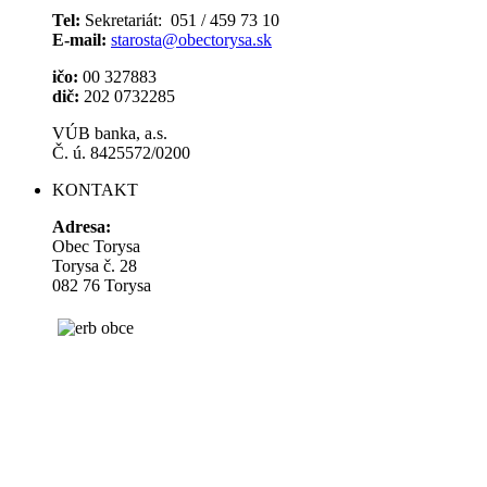
Tel:
Sekretariát: 051 / 459 73 10
E-mail:
starosta@obectorysa.sk
ičo:
00 327883
dič:
202 0732285
VÚB banka, a.s.
Č. ú. 8425572/0200
KONTAKT
Adresa:
Obec Torysa
Torysa č. 28
082 76 Torysa