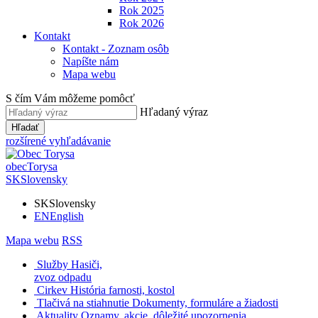
Rok 2025
Rok 2026
Kontakt
Kontakt - Zoznam osôb
Napíšte nám
Mapa webu
S čím Vám môžeme pomôcť
Hľadaný výraz
Hľadať
rozšírené vyhľadávanie
obec
Torysa
SK
Slovensky
SK
Slovensky
EN
English
Mapa webu
RSS
Služby
Hasiči,
zvoz odpadu
Cirkev
História farnosti, kostol
Tlačivá na stiahnutie
Dokumenty, formuláre a žiadosti
Aktuality
Oznamy, akcie, dôležité upozornenia