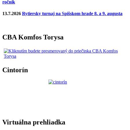
ročník
13.7.2026
Rytiersky turnaj na Spišskom hrade 8. a 9. augusta
CBA Komfos Torysa
Cintorín
Virtuálna prehliadka