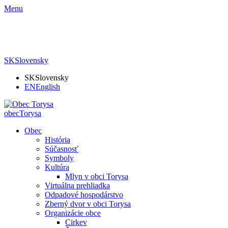
Menu
SK
Slovensky
SK
Slovensky
EN
English
obec
Torysa
Obec
História
Súčasnosť
Symboly
Kultúra
Mlyn v obci Torysa
Virtuálna prehliadka
Odpadové hospodárstvo
Zberný dvor v obci Torysa
Organizácie obce
Cirkev