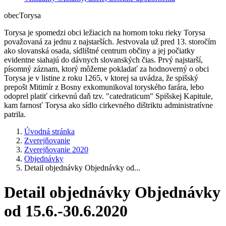
obec
Torysa
Torysa je spomedzi obci ležiacich na hornom toku rieky Torysa
považovaná za jednu z najstarších. Jestvovala už pred 13. storočím
ako slovanská osada, sídlištné centrum občiny a jej počiatky
evidentne siahajú do dávnych slovanských čias. Prvý najstarší,
písomný záznam, ktorý môžeme pokladať za hodnoverný o obci
Torysa je v listine z roku 1265, v ktorej sa uvádza, že spišský
prepošt Mitimír z Bosny exkomunikoval toryského farára, lebo
odoprel platiť cirkevnú daň tzv. "catedraticum" Spišskej Kapitule,
kam farnosť Torysa ako sídlo cirkevného dištriktu administratívne
patrila.
Úvodná stránka
Zverejňovanie
Zverejňovanie 2020
Objednávky
Detail objednávky Objednávky od...
Detail objednávky Objednávky
od 15.6.-30.6.2020