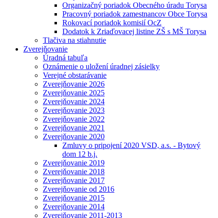
Organizačný poriadok Obecného úradu Torysa
Pracovný poriadok zamestnancov Obce Torysa
Rokovací poriadok komisií OcZ
Dodatok k Zriaďovacej listine ZŠ s MŠ Torysa
Tlačiva na stiahnutie
Zverejňovanie
Úradná tabuľa
Oznámenie o uložení úradnej zásielky
Verejné obstarávanie
Zverejňovanie 2026
Zverejňovanie 2025
Zverejňovanie 2024
Zverejňovanie 2023
Zverejňovanie 2022
Zverejňovanie 2021
Zverejňovanie 2020
Zmluvy o pripojení 2020 VSD, a.s. - Bytový
dom 12 b.j.
Zverejňovanie 2019
Zverejňovanie 2018
Zverejňovanie 2017
Zverejňovanie od 2016
Zverejňovanie 2015
Zverejňovanie 2014
Zverejňovanie 2011-2013