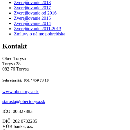
Zverejňovanie 2018
Zverejňovanie 2017
Zverejňovanie od 2016
Zverejňovanie 2015
Zverejňovanie 2014
Zverejňovanie 2011-2013
Zmluvy o nájme pohrebiska
Kontakt
Obec Torysa
Torysa 28
082 76 Torysa
Sekretariát: 051 / 459 73 10
www.obectorysa.sk
s
tarosta@obectorysa.sk
IČO: 00 327883
DIČ: 202 0732285
VÚB banka, a.s.