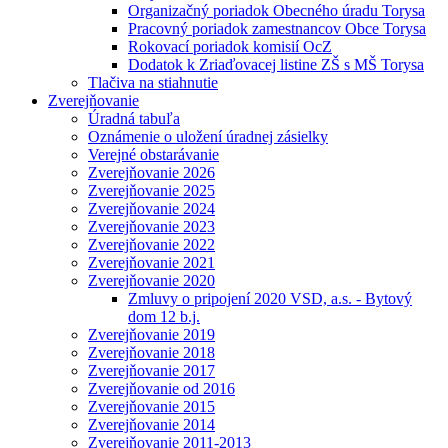
Organizačný poriadok Obecného úradu Torysa
Pracovný poriadok zamestnancov Obce Torysa
Rokovací poriadok komisií OcZ
Dodatok k Zriaďovacej listine ZŠ s MŠ Torysa
Tlačiva na stiahnutie
Zverejňovanie
Úradná tabuľa
Oznámenie o uložení úradnej zásielky
Verejné obstarávanie
Zverejňovanie 2026
Zverejňovanie 2025
Zverejňovanie 2024
Zverejňovanie 2023
Zverejňovanie 2022
Zverejňovanie 2021
Zverejňovanie 2020
Zmluvy o pripojení 2020 VSD, a.s. - Bytový
dom 12 b.j.
Zverejňovanie 2019
Zverejňovanie 2018
Zverejňovanie 2017
Zverejňovanie od 2016
Zverejňovanie 2015
Zverejňovanie 2014
Zverejňovanie 2011-2013