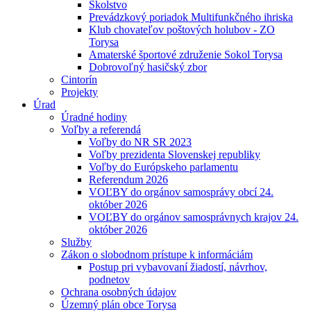
Školstvo
Prevádzkový poriadok Multifunkčného ihriska
Klub chovateľov poštových holubov - ZO
Torysa
Amaterské športové združenie Sokol Torysa
Dobrovoľný hasičský zbor
Cintorín
Projekty
Úrad
Úradné hodiny
Voľby a referendá
Voľby do NR SR 2023
Voľby prezidenta Slovenskej republiky
Voľby do Európskeho parlamentu
Referendum 2026
VOĽBY do orgánov samosprávy obcí 24.
október 2026
VOĽBY do orgánov samosprávnych krajov 24.
október 2026
Služby
Zákon o slobodnom prístupe k informáciám
Postup pri vybavovaní žiadostí, návrhov,
podnetov
Ochrana osobných údajov
Územný plán obce Torysa