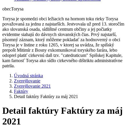
obec
Torysa
Torysa je spomedzi obci ležiacich na hornom toku rieky Torysa
považovaná za jednu z najstarších. Jestvovala už pred 13. storočím
ako slovanská osada, sídlištné centrum občiny a jej počiatky
evidentne siahajú do dávnych slovanských čias. Prvý najstarší,
písomný záznam, ktorý môžeme pokladať za hodnoverný o obci
Torysa je v listine z roku 1265, v ktorej sa uvádza, že spišský
prepošt Mitimír z Bosny exkomunikoval toryského farára, lebo
odoprel platiť cirkevnú daň tzv. "catedraticum" Spišskej Kapitule,
kam farnosť Torysa ako sídlo cirkevného dištriktu administratívne
patrila.
Úvodná stránka
Zverejňovanie
Zverejňovanie 2021
Faktúry
Detail faktúry Faktúry za máj 2021
Detail faktúry Faktúry za máj
2021