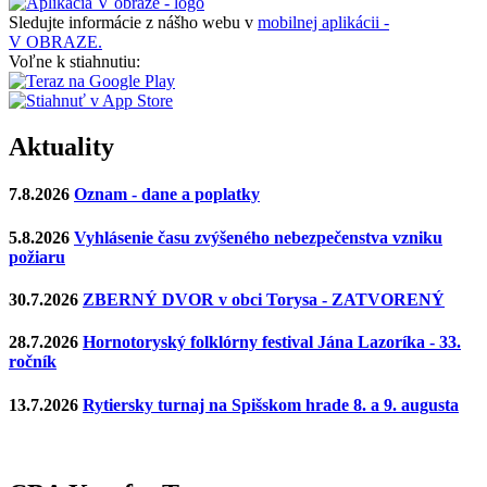
Sledujte informácie z nášho webu v
mobilnej aplikácii -
V OBRAZE.
Voľne k stiahnutiu:
Aktuality
7.8.2026
Oznam - dane a poplatky
5.8.2026
Vyhlásenie času zvýšeného nebezpečenstva vzniku
požiaru
30.7.2026
ZBERNÝ DVOR v obci Torysa - ZATVORENÝ
28.7.2026
Hornotoryský folklórny festival Jána Lazoríka - 33.
ročník
13.7.2026
Rytiersky turnaj na Spišskom hrade 8. a 9. augusta