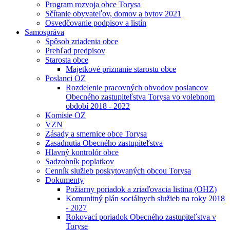
Program rozvoja obce Torysa
Sčítanie obyvateľov, domov a bytov 2021
Osvedčovanie podpisov a listín
Samospráva
Spôsob zriadenia obce
Prehľad predpisov
Starosta obce
Majetkové priznanie starostu obce
Poslanci OZ
Rozdelenie pracovných obvodov poslancov
Obecného zastupiteľstva Torysa vo volebnom
období 2018 - 2022
Komisie OZ
VZN
Zásady a smernice obce Torysa
Zasadnutia Obecného zastupiteľstva
Hlavný kontrolór obce
Sadzobník poplatkov
Cenník služieb poskytovaných obcou Torysa
Dokumenty
Požiarny poriadok a zriaďovacia listina (OHZ)
Komunitný plán sociálnych služieb na roky 2018
- 2027
Rokovací poriadok Obecného zastupiteľstva v
Toryse