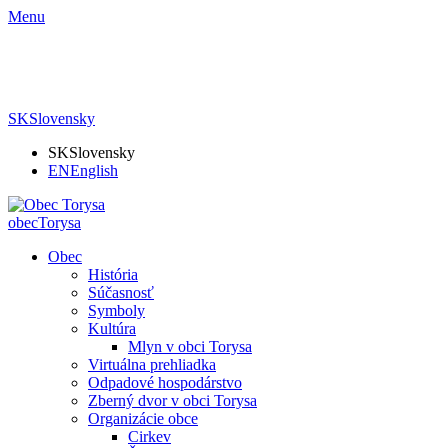
Menu
SK
Slovensky
SK
Slovensky
EN
English
obec
Torysa
Obec
História
Súčasnosť
Symboly
Kultúra
Mlyn v obci Torysa
Virtuálna prehliadka
Odpadové hospodárstvo
Zberný dvor v obci Torysa
Organizácie obce
Cirkev