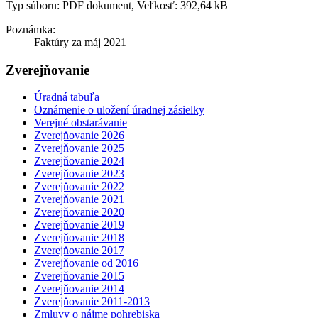
Typ súboru: PDF dokument, Veľkosť: 392,64 kB
Poznámka:
Faktúry za máj 2021
Zverejňovanie
Úradná tabuľa
Oznámenie o uložení úradnej zásielky
Verejné obstarávanie
Zverejňovanie 2026
Zverejňovanie 2025
Zverejňovanie 2024
Zverejňovanie 2023
Zverejňovanie 2022
Zverejňovanie 2021
Zverejňovanie 2020
Zverejňovanie 2019
Zverejňovanie 2018
Zverejňovanie 2017
Zverejňovanie od 2016
Zverejňovanie 2015
Zverejňovanie 2014
Zverejňovanie 2011-2013
Zmluvy o nájme pohrebiska