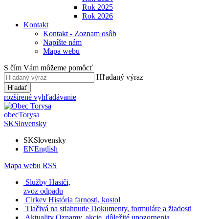
Rok 2025
Rok 2026
Kontakt
Kontakt - Zoznam osôb
Napíšte nám
Mapa webu
S čím Vám môžeme pomôcť
Hľadaný výraz
Hľadať
rozšírené vyhľadávanie
obec
Torysa
SK
Slovensky
SK
Slovensky
EN
English
Mapa webu
RSS
Služby
Hasiči,
zvoz odpadu
Cirkev
História farnosti, kostol
Tlačivá na stiahnutie
Dokumenty, formuláre a žiadosti
Aktuality
Oznamy, akcie, dôležité upozornenia