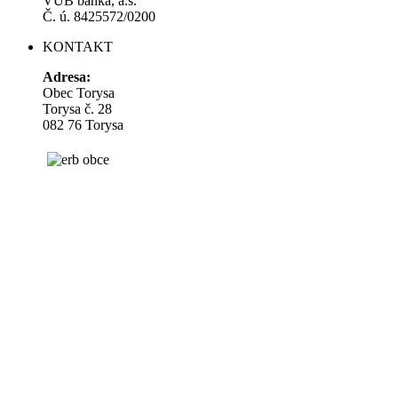
VÚB banka, a.s.
Č. ú. 8425572/0200
KONTAKT
Adresa:
Obec Torysa
Torysa č. 28
082 76 Torysa