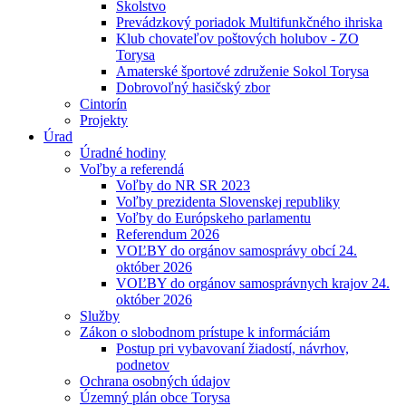
Školstvo
Prevádzkový poriadok Multifunkčného ihriska
Klub chovateľov poštových holubov - ZO
Torysa
Amaterské športové združenie Sokol Torysa
Dobrovoľný hasičský zbor
Cintorín
Projekty
Úrad
Úradné hodiny
Voľby a referendá
Voľby do NR SR 2023
Voľby prezidenta Slovenskej republiky
Voľby do Európskeho parlamentu
Referendum 2026
VOĽBY do orgánov samosprávy obcí 24.
október 2026
VOĽBY do orgánov samosprávnych krajov 24.
október 2026
Služby
Zákon o slobodnom prístupe k informáciám
Postup pri vybavovaní žiadostí, návrhov,
podnetov
Ochrana osobných údajov
Územný plán obce Torysa