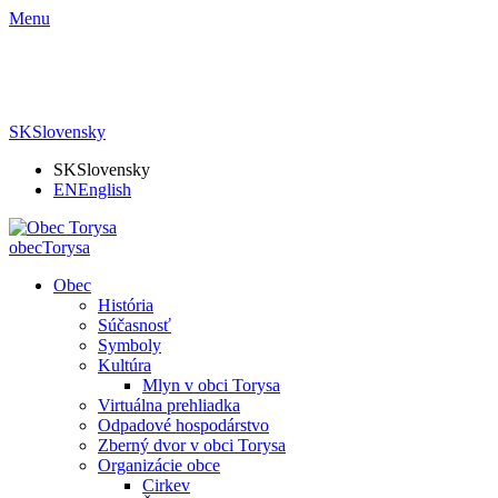
Menu
SK
Slovensky
SK
Slovensky
EN
English
obec
Torysa
Obec
História
Súčasnosť
Symboly
Kultúra
Mlyn v obci Torysa
Virtuálna prehliadka
Odpadové hospodárstvo
Zberný dvor v obci Torysa
Organizácie obce
Cirkev