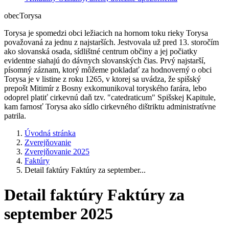
obec
Torysa
Torysa je spomedzi obci ležiacich na hornom toku rieky Torysa
považovaná za jednu z najstarších. Jestvovala už pred 13. storočím
ako slovanská osada, sídlištné centrum občiny a jej počiatky
evidentne siahajú do dávnych slovanských čias. Prvý najstarší,
písomný záznam, ktorý môžeme pokladať za hodnoverný o obci
Torysa je v listine z roku 1265, v ktorej sa uvádza, že spišský
prepošt Mitimír z Bosny exkomunikoval toryského farára, lebo
odoprel platiť cirkevnú daň tzv. "catedraticum" Spišskej Kapitule,
kam farnosť Torysa ako sídlo cirkevného dištriktu administratívne
patrila.
Úvodná stránka
Zverejňovanie
Zverejňovanie 2025
Faktúry
Detail faktúry Faktúry za september...
Detail faktúry Faktúry za
september 2025