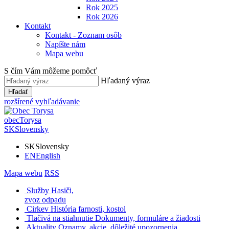
Rok 2025
Rok 2026
Kontakt
Kontakt - Zoznam osôb
Napíšte nám
Mapa webu
S čím Vám môžeme pomôcť
Hľadaný výraz
Hľadať
rozšírené vyhľadávanie
obec
Torysa
SK
Slovensky
SK
Slovensky
EN
English
Mapa webu
RSS
Služby
Hasiči,
zvoz odpadu
Cirkev
História farnosti, kostol
Tlačivá na stiahnutie
Dokumenty, formuláre a žiadosti
Aktuality
Oznamy, akcie, dôležité upozornenia