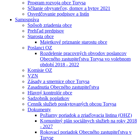
Program rozvoja obce Torysa
Sčítanie obyvateľov, domov a bytov 2021
Osvedčovanie podpisov a listín
Samospráva
Spôsob zriadenia obce
Prehľad predpisov
Starosta obce
Majetkové priznanie starostu obce
Poslanci OZ
Rozdelenie pracovných obvodov poslancov
Obecného zastupiteľstva Torysa vo volebnom
období 2018 - 2022
Komisie OZ
VZN
Zásady a smernice obce Torysa
Zasadnutia Obecného zastupiteľstva
Hlavný kontrolór obce
Sadzobník poplatkov
Cenník služieb poskytovaných obcou Torysa
Dokumenty
Požiarny poriadok a zriaďovacia listina (OHZ)
Komunitný plán sociálnych služieb na roky 2018
- 2027
Rokovací poriadok Obecného zastupiteľstva v
Toryse