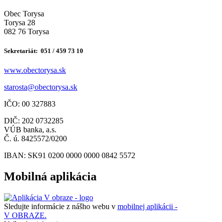
Obec Torysa
Torysa 28
082 76 Torysa
Sekretariát: 051 / 459 73 10
www.obectorysa.sk
s
tarosta@obectorysa.sk
IČO: 00 327883
DIČ: 202 0732285
VÚB banka, a.s.
Č. ú. 8425572/0200
IBAN: SK91 0200 0000 0000 0842 5572
Mobilná aplikácia
Sledujte informácie z nášho webu v
mobilnej aplikácii -
V OBRAZE.