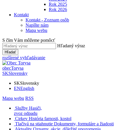
Rok 2025
Rok 2026
Kontakt
Kontakt - Zoznam osôb
Napíšte nám
Mapa webu
S čím Vám môžeme pomôcť
Hľadaný výraz
Hľadať
rozšírené vyhľadávanie
obec
Torysa
SK
Slovensky
SK
Slovensky
EN
English
Mapa webu
RSS
Služby
Hasiči,
zvoz odpadu
Cirkev
História farnosti, kostol
Tlačivá na stiahnutie
Dokumenty, formuláre a žiadosti
Aktuality
Oznamy, akcie, dôležité upozornenia