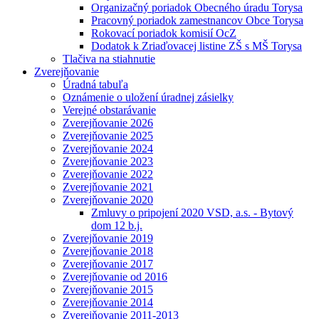
Organizačný poriadok Obecného úradu Torysa
Pracovný poriadok zamestnancov Obce Torysa
Rokovací poriadok komisií OcZ
Dodatok k Zriaďovacej listine ZŠ s MŠ Torysa
Tlačiva na stiahnutie
Zverejňovanie
Úradná tabuľa
Oznámenie o uložení úradnej zásielky
Verejné obstarávanie
Zverejňovanie 2026
Zverejňovanie 2025
Zverejňovanie 2024
Zverejňovanie 2023
Zverejňovanie 2022
Zverejňovanie 2021
Zverejňovanie 2020
Zmluvy o pripojení 2020 VSD, a.s. - Bytový
dom 12 b.j.
Zverejňovanie 2019
Zverejňovanie 2018
Zverejňovanie 2017
Zverejňovanie od 2016
Zverejňovanie 2015
Zverejňovanie 2014
Zverejňovanie 2011-2013