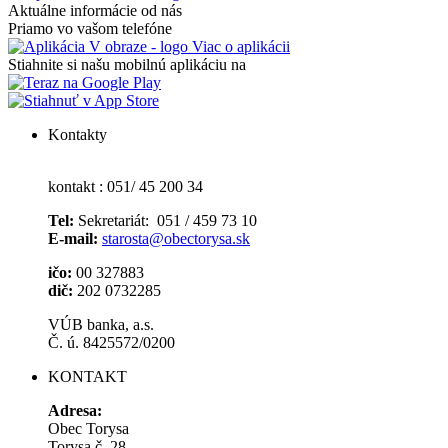
Aktuálne informácie od nás
Priamo vo vašom telefóne
Viac o aplikácii
Stiahnite si našu mobilnú aplikáciu na
Kontakty
kontakt : 051/ 45 200 34
Tel:
Sekretariát: 051 / 459 73 10
E-mail:
starosta@obectorysa.sk
ičo:
00 327883
dič:
202 0732285
VÚB banka, a.s.
Č. ú. 8425572/0200
KONTAKT
Adresa:
Obec Torysa
Torysa č. 28