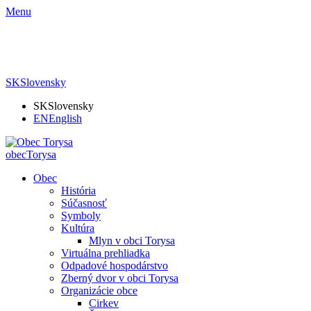
Menu
SK
Slovensky
SK
Slovensky
EN
English
obec
Torysa
Obec
História
Súčasnosť
Symboly
Kultúra
Mlyn v obci Torysa
Virtuálna prehliadka
Odpadové hospodárstvo
Zberný dvor v obci Torysa
Organizácie obce
Cirkev