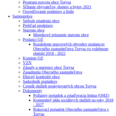
Program rozvoja obce Torysa
Sčítanie obyvateľov, domov a bytov 2021
Osvedčovanie podpisov a listín
Samospráva
Spôsob zriadenia obce
Prehľad predpisov
Starosta obce
Majetkové priznanie starostu obce
Poslanci OZ
Rozdelenie pracovných obvodov poslancov
Obecného zastupiteľstva Torysa vo volebnom
období 2018 - 2022
Komisie OZ
VZN
Zásady a smernice obce Torysa
Zasadnutia Obecného zastupiteľstva
Hlavný kontrolór obce
Sadzobník poplatkov
Cenník služieb poskytovaných obcou Torysa
Dokumenty
Požiarny poriadok a zriaďovacia listina (OHZ)
Komunitný plán sociálnych služieb na roky 2018
- 2027
Rokovací poriadok Obecného zastupiteľstva v
Toryse