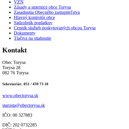
VZN
Zásady a smernice obce Torysa
Zasadnutia Obecného zastupiteľstva
Hlavný kontrolór obce
Sadzobník poplatkov
Cenník služieb poskytovaných obcou Torysa
Dokumenty
Tlačiva na stiahnutie
Kontakt
Obec Torysa
Torysa 28
082 76 Torysa
Sekretariát: 051 / 459 73 10
www.obectorysa.sk
s
tarosta@obectorysa.sk
IČO: 00 327883
DIČ: 202 0732285