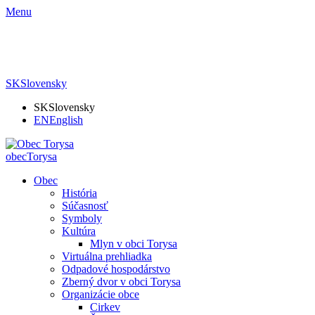
Menu
SK
Slovensky
SK
Slovensky
EN
English
obec
Torysa
Obec
História
Súčasnosť
Symboly
Kultúra
Mlyn v obci Torysa
Virtuálna prehliadka
Odpadové hospodárstvo
Zberný dvor v obci Torysa
Organizácie obce
Cirkev