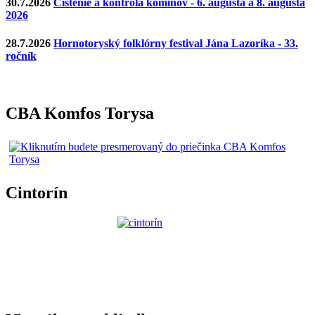
30.7.2026
Čistenie a kontrola komínov - 6. augusta a 8. augusta
2026
28.7.2026
Hornotoryský folklórny festival Jána Lazoríka - 33.
ročník
CBA Komfos Torysa
Cintorín