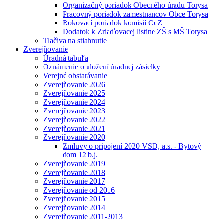
Organizačný poriadok Obecného úradu Torysa
Pracovný poriadok zamestnancov Obce Torysa
Rokovací poriadok komisií OcZ
Dodatok k Zriaďovacej listine ZŠ s MŠ Torysa
Tlačiva na stiahnutie
Zverejňovanie
Úradná tabuľa
Oznámenie o uložení úradnej zásielky
Verejné obstarávanie
Zverejňovanie 2026
Zverejňovanie 2025
Zverejňovanie 2024
Zverejňovanie 2023
Zverejňovanie 2022
Zverejňovanie 2021
Zverejňovanie 2020
Zmluvy o pripojení 2020 VSD, a.s. - Bytový
dom 12 b.j.
Zverejňovanie 2019
Zverejňovanie 2018
Zverejňovanie 2017
Zverejňovanie od 2016
Zverejňovanie 2015
Zverejňovanie 2014
Zverejňovanie 2011-2013