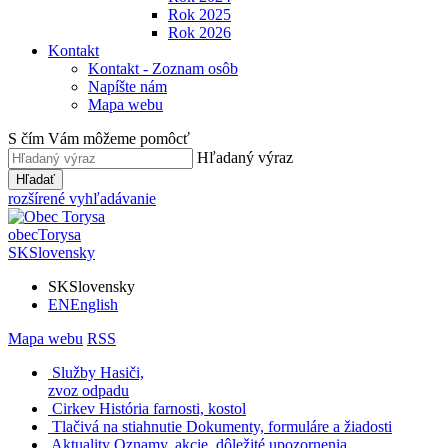
Rok 2025
Rok 2026
Kontakt
Kontakt - Zoznam osôb
Napíšte nám
Mapa webu
S čím Vám môžeme pomôcť
Hľadaný výraz
Hľadať
rozšírené vyhľadávanie
obec
Torysa
SK
Slovensky
SK
Slovensky
EN
English
Mapa webu
RSS
Služby
Hasiči,
zvoz odpadu
Cirkev
História farnosti, kostol
Tlačivá na stiahnutie
Dokumenty, formuláre a žiadosti
Aktuality
Oznamy, akcie, dôležité upozornenia