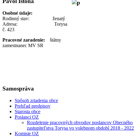
Pavol Ištoňa
Osobné údaje:
Rodinný stav: ženatý
Adresa: Torysa
č. 423
Pracovné zaradenie:
štátny
zamestnanec MV SR
Samospráva
Spôsob zriadenia obce
Prehľad predpisov
Starosta obce
Poslanci OZ
Rozdelenie pracovných obvodov poslancov Obecného
zastupiteľstva Torysa vo volebnom období 2018 - 2022
Komisie OZ