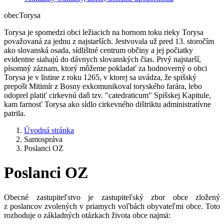
obec
Torysa
Torysa je spomedzi obci ležiacich na hornom toku rieky Torysa
považovaná za jednu z najstarších. Jestvovala už pred 13. storočím
ako slovanská osada, sídlištné centrum občiny a jej počiatky
evidentne siahajú do dávnych slovanských čias. Prvý najstarší,
písomný záznam, ktorý môžeme pokladať za hodnoverný o obci
Torysa je v listine z roku 1265, v ktorej sa uvádza, že spišský
prepošt Mitimír z Bosny exkomunikoval toryského farára, lebo
odoprel platiť cirkevnú daň tzv. "catedraticum" Spišskej Kapitule,
kam farnosť Torysa ako sídlo cirkevného dištriktu administratívne
patrila.
Úvodná stránka
Samospráva
Poslanci OZ
Poslanci OZ
Obecné zastupiteľstvo je zastupiteľský zbor obce zložený
z poslancov zvolených v priamych voľbách obyvateľmi obce. Toto
rozhoduje o základných otázkach života obce najmä: