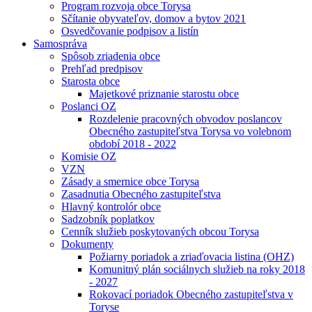
Program rozvoja obce Torysa
Sčítanie obyvateľov, domov a bytov 2021
Osvedčovanie podpisov a listín
Samospráva
Spôsob zriadenia obce
Prehľad predpisov
Starosta obce
Majetkové priznanie starostu obce
Poslanci OZ
Rozdelenie pracovných obvodov poslancov
Obecného zastupiteľstva Torysa vo volebnom
období 2018 - 2022
Komisie OZ
VZN
Zásady a smernice obce Torysa
Zasadnutia Obecného zastupiteľstva
Hlavný kontrolór obce
Sadzobník poplatkov
Cenník služieb poskytovaných obcou Torysa
Dokumenty
Požiarny poriadok a zriaďovacia listina (OHZ)
Komunitný plán sociálnych služieb na roky 2018
- 2027
Rokovací poriadok Obecného zastupiteľstva v
Toryse