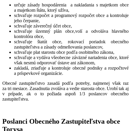
určuje zásady hospodárenia a nakladania s majetkom obce
a majetkom štátu, ktorý užíva,
schvaľuje rozpočet a programový rozpočet obce a kontroluje
jeho čerpanie,
schvaľuje záverečný účet obce,
schvaľuje územný plán obce,volí a odvoláva hlavného
kontrolóra obce,
schvaľuje štatút obce, rokovací poriadok obecného
zastupiteľstva a zásady odmeňovania poslancov,
schvaľuje plat starostu obce podľa osobitného zákona,
schvaľuje a vydáva všeobecne záväzné nariadenia obce, ktoré
však nesmú odporovať ústave ani zákonom,
zakladá, zriaďuje a kontroluje obecné podniky a rozpočtové
a príspevkové organizácie.
Obecné zastupiteľstvo zasadá podľa potreby, najmenej však raz
za tri mesiace. Zasadnutia zvoláva a vedie starosta obce. Urobí tak aj
v prípade, ak o to požiada aspoň 1/3 poslancov obecného
zastupiteľstva.
Poslanci Obecného Zastupiteľstva obce
Torysa