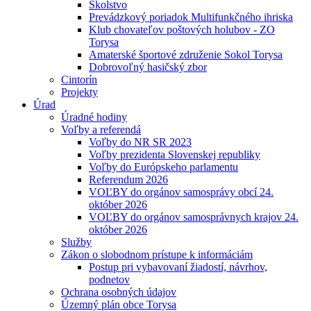
Školstvo
Prevádzkový poriadok Multifunkčného ihriska
Klub chovateľov poštových holubov - ZO
Torysa
Amaterské športové združenie Sokol Torysa
Dobrovoľný hasičský zbor
Cintorín
Projekty
Úrad
Úradné hodiny
Voľby a referendá
Voľby do NR SR 2023
Voľby prezidenta Slovenskej republiky
Voľby do Európskeho parlamentu
Referendum 2026
VOĽBY do orgánov samosprávy obcí 24.
október 2026
VOĽBY do orgánov samosprávnych krajov 24.
október 2026
Služby
Zákon o slobodnom prístupe k informáciám
Postup pri vybavovaní žiadostí, návrhov,
podnetov
Ochrana osobných údajov
Územný plán obce Torysa