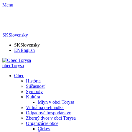
Menu
SK
Slovensky
SK
Slovensky
EN
English
obec
Torysa
Obec
História
Súčasnosť
Symboly
Kultúra
Mlyn v obci Torysa
Virtuálna prehliadka
Odpadové hospodárstvo
Zberný dvor v obci Torysa
Organizácie obce
Cirkev