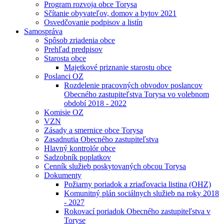
Program rozvoja obce Torysa
Sčítanie obyvateľov, domov a bytov 2021
Osvedčovanie podpisov a listín
Samospráva
Spôsob zriadenia obce
Prehľad predpisov
Starosta obce
Majetkové priznanie starostu obce
Poslanci OZ
Rozdelenie pracovných obvodov poslancov
Obecného zastupiteľstva Torysa vo volebnom
období 2018 - 2022
Komisie OZ
VZN
Zásady a smernice obce Torysa
Zasadnutia Obecného zastupiteľstva
Hlavný kontrolór obce
Sadzobník poplatkov
Cenník služieb poskytovaných obcou Torysa
Dokumenty
Požiarny poriadok a zriaďovacia listina (OHZ)
Komunitný plán sociálnych služieb na roky 2018
- 2027
Rokovací poriadok Obecného zastupiteľstva v
Toryse