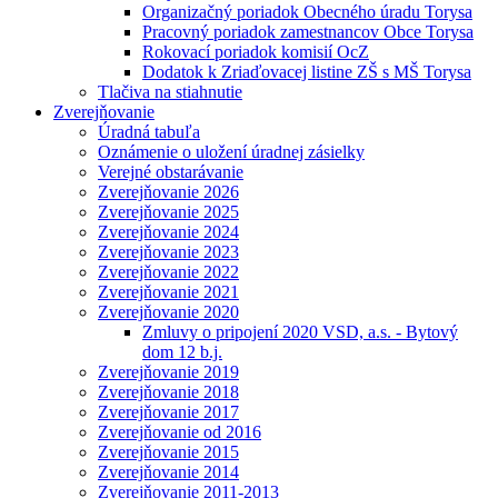
Organizačný poriadok Obecného úradu Torysa
Pracovný poriadok zamestnancov Obce Torysa
Rokovací poriadok komisií OcZ
Dodatok k Zriaďovacej listine ZŠ s MŠ Torysa
Tlačiva na stiahnutie
Zverejňovanie
Úradná tabuľa
Oznámenie o uložení úradnej zásielky
Verejné obstarávanie
Zverejňovanie 2026
Zverejňovanie 2025
Zverejňovanie 2024
Zverejňovanie 2023
Zverejňovanie 2022
Zverejňovanie 2021
Zverejňovanie 2020
Zmluvy o pripojení 2020 VSD, a.s. - Bytový
dom 12 b.j.
Zverejňovanie 2019
Zverejňovanie 2018
Zverejňovanie 2017
Zverejňovanie od 2016
Zverejňovanie 2015
Zverejňovanie 2014
Zverejňovanie 2011-2013