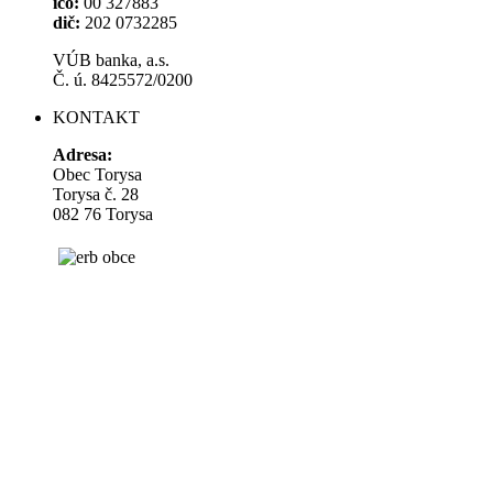
ičo:
00 327883
dič:
202 0732285
VÚB banka, a.s.
Č. ú. 8425572/0200
KONTAKT
Adresa:
Obec Torysa
Torysa č. 28
082 76 Torysa