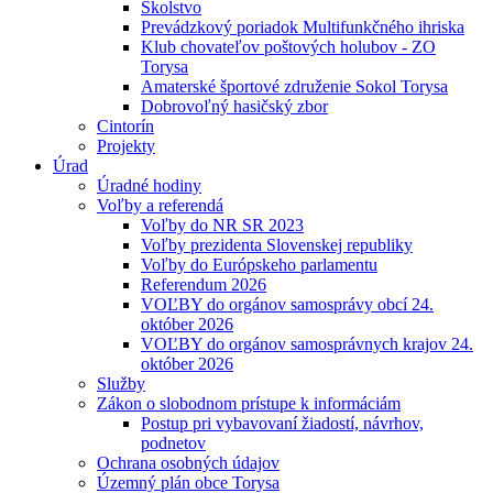
Školstvo
Prevádzkový poriadok Multifunkčného ihriska
Klub chovateľov poštových holubov - ZO
Torysa
Amaterské športové združenie Sokol Torysa
Dobrovoľný hasičský zbor
Cintorín
Projekty
Úrad
Úradné hodiny
Voľby a referendá
Voľby do NR SR 2023
Voľby prezidenta Slovenskej republiky
Voľby do Európskeho parlamentu
Referendum 2026
VOĽBY do orgánov samosprávy obcí 24.
október 2026
VOĽBY do orgánov samosprávnych krajov 24.
október 2026
Služby
Zákon o slobodnom prístupe k informáciám
Postup pri vybavovaní žiadostí, návrhov,
podnetov
Ochrana osobných údajov
Územný plán obce Torysa