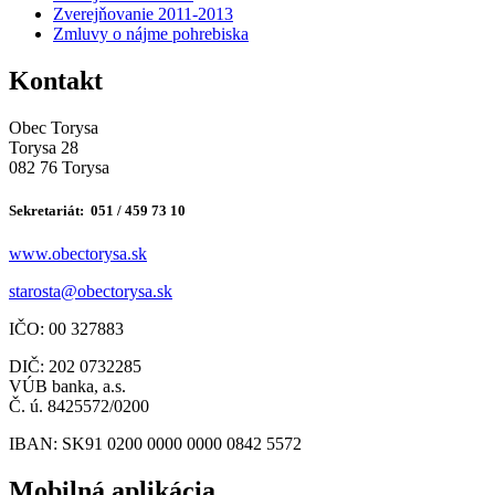
Zverejňovanie 2011-2013
Zmluvy o nájme pohrebiska
Kontakt
Obec Torysa
Torysa 28
082 76 Torysa
Sekretariát: 051 / 459 73 10
www.obectorysa.sk
s
tarosta@obectorysa.sk
IČO: 00 327883
DIČ: 202 0732285
VÚB banka, a.s.
Č. ú. 8425572/0200
IBAN: SK91 0200 0000 0000 0842 5572
Mobilná aplikácia