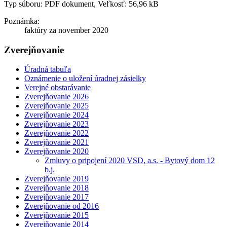
Typ súboru: PDF dokument, Veľkosť: 56,96 kB
Poznámka:
faktúry za november 2020
Zverejňovanie
Úradná tabuľa
Oznámenie o uložení úradnej zásielky
Verejné obstarávanie
Zverejňovanie 2026
Zverejňovanie 2025
Zverejňovanie 2024
Zverejňovanie 2023
Zverejňovanie 2022
Zverejňovanie 2021
Zverejňovanie 2020
Zmluvy o pripojení 2020 VSD, a.s. - Bytový dom 12
b.j.
Zverejňovanie 2019
Zverejňovanie 2018
Zverejňovanie 2017
Zverejňovanie od 2016
Zverejňovanie 2015
Zverejňovanie 2014