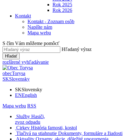
Rok 2025
Rok 2026
Kontakt
Kontakt - Zoznam osôb
Napíšte nám
Mapa webu
S čím Vám môžeme pomôcť
Hľadaný výraz
Hľadať
rozšírené vyhľadávanie
obec
Torysa
SK
Slovensky
SK
Slovensky
EN
English
Mapa webu
RSS
Služby
Hasiči,
zvoz odpadu
Cirkev
História farnosti, kostol
Tlačivá na stiahnutie
Dokumenty, formuláre a žiadosti
Aktuality
Oznamy, akcie, dôležité upozornenia