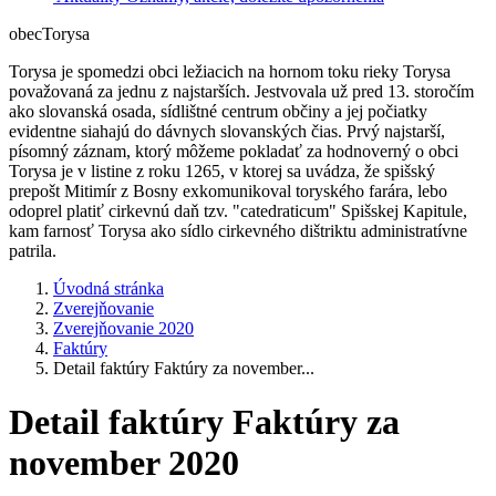
obec
Torysa
Torysa je spomedzi obci ležiacich na hornom toku rieky Torysa
považovaná za jednu z najstarších. Jestvovala už pred 13. storočím
ako slovanská osada, sídlištné centrum občiny a jej počiatky
evidentne siahajú do dávnych slovanských čias. Prvý najstarší,
písomný záznam, ktorý môžeme pokladať za hodnoverný o obci
Torysa je v listine z roku 1265, v ktorej sa uvádza, že spišský
prepošt Mitimír z Bosny exkomunikoval toryského farára, lebo
odoprel platiť cirkevnú daň tzv. "catedraticum" Spišskej Kapitule,
kam farnosť Torysa ako sídlo cirkevného dištriktu administratívne
patrila.
Úvodná stránka
Zverejňovanie
Zverejňovanie 2020
Faktúry
Detail faktúry Faktúry za november...
Detail faktúry Faktúry za
november 2020