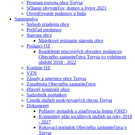
Program rozvoja obce Torysa
Sčítanie obyvateľov, domov a bytov 2021
Osvedčovanie podpisov a listín
Samospráva
Spôsob zriadenia obce
Prehľad predpisov
Starosta obce
Majetkové priznanie starostu obce
Poslanci OZ
Rozdelenie pracovných obvodov poslancov
Obecného zastupiteľstva Torysa vo volebnom
období 2018 - 2022
Komisie OZ
VZN
Zásady a smernice obce Torysa
Zasadnutia Obecného zastupiteľstva
Hlavný kontrolór obce
Sadzobník poplatkov
Cenník služieb poskytovaných obcou Torysa
Dokumenty
Požiarny poriadok a zriaďovacia listina (OHZ)
Komunitný plán sociálnych služieb na roky 2018
- 2027
Rokovací poriadok Obecného zastupiteľstva v
Toryse