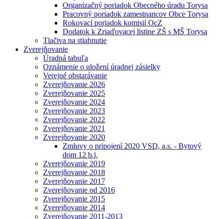
Organizačný poriadok Obecného úradu Torysa
Pracovný poriadok zamestnancov Obce Torysa
Rokovací poriadok komisií OcZ
Dodatok k Zriaďovacej listine ZŠ s MŠ Torysa
Tlačiva na stiahnutie
Zverejňovanie
Úradná tabuľa
Oznámenie o uložení úradnej zásielky
Verejné obstarávanie
Zverejňovanie 2026
Zverejňovanie 2025
Zverejňovanie 2024
Zverejňovanie 2023
Zverejňovanie 2022
Zverejňovanie 2021
Zverejňovanie 2020
Zmluvy o pripojení 2020 VSD, a.s. - Bytový
dom 12 b.j.
Zverejňovanie 2019
Zverejňovanie 2018
Zverejňovanie 2017
Zverejňovanie od 2016
Zverejňovanie 2015
Zverejňovanie 2014
Zverejňovanie 2011-2013