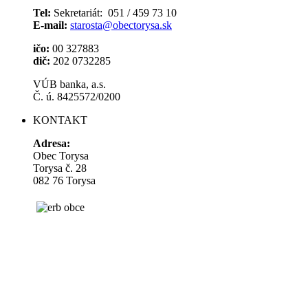
Tel:
Sekretariát: 051 / 459 73 10
E-mail:
starosta@obectorysa.sk
ičo:
00 327883
dič:
202 0732285
VÚB banka, a.s.
Č. ú. 8425572/0200
KONTAKT
Adresa:
Obec Torysa
Torysa č. 28
082 76 Torysa