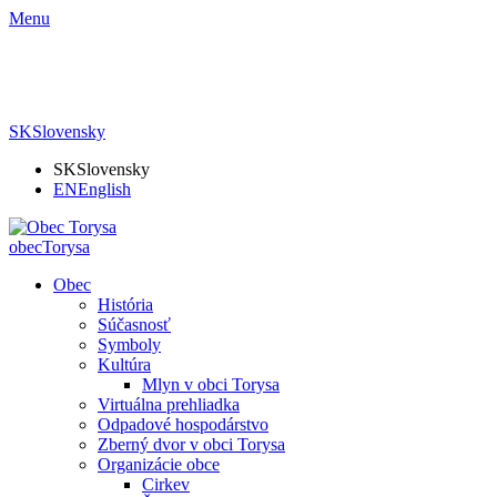
Menu
SK
Slovensky
SK
Slovensky
EN
English
obec
Torysa
Obec
História
Súčasnosť
Symboly
Kultúra
Mlyn v obci Torysa
Virtuálna prehliadka
Odpadové hospodárstvo
Zberný dvor v obci Torysa
Organizácie obce
Cirkev