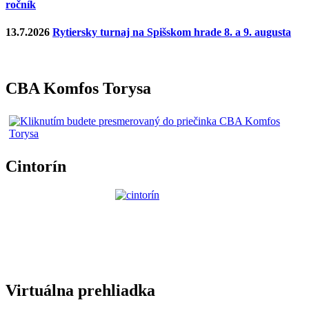
ročník
13.7.2026
Rytiersky turnaj na Spišskom hrade 8. a 9. augusta
CBA Komfos Torysa
Cintorín
Virtuálna prehliadka