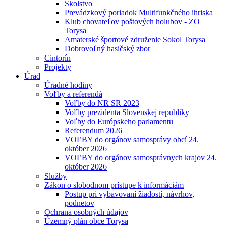
Školstvo
Prevádzkový poriadok Multifunkčného ihriska
Klub chovateľov poštových holubov - ZO
Torysa
Amaterské športové združenie Sokol Torysa
Dobrovoľný hasičský zbor
Cintorín
Projekty
Úrad
Úradné hodiny
Voľby a referendá
Voľby do NR SR 2023
Voľby prezidenta Slovenskej republiky
Voľby do Európskeho parlamentu
Referendum 2026
VOĽBY do orgánov samosprávy obcí 24.
október 2026
VOĽBY do orgánov samosprávnych krajov 24.
október 2026
Služby
Zákon o slobodnom prístupe k informáciám
Postup pri vybavovaní žiadostí, návrhov,
podnetov
Ochrana osobných údajov
Územný plán obce Torysa