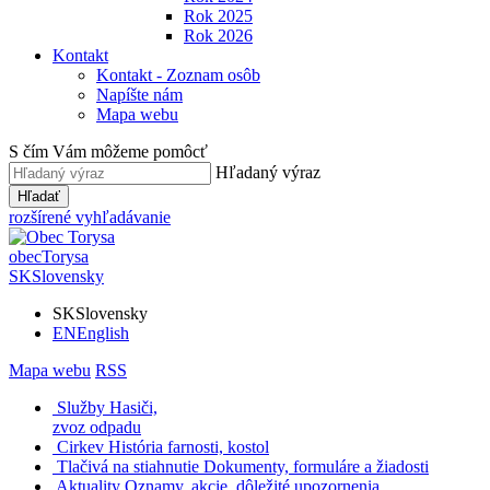
Rok 2025
Rok 2026
Kontakt
Kontakt - Zoznam osôb
Napíšte nám
Mapa webu
S čím Vám môžeme pomôcť
Hľadaný výraz
Hľadať
rozšírené vyhľadávanie
obec
Torysa
SK
Slovensky
SK
Slovensky
EN
English
Mapa webu
RSS
Služby
Hasiči,
zvoz odpadu
Cirkev
História farnosti, kostol
Tlačivá na stiahnutie
Dokumenty, formuláre a žiadosti
Aktuality
Oznamy, akcie, dôležité upozornenia