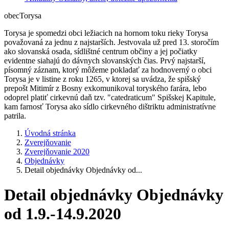
obec
Torysa
Torysa je spomedzi obci ležiacich na hornom toku rieky Torysa
považovaná za jednu z najstarších. Jestvovala už pred 13. storočím
ako slovanská osada, sídlištné centrum občiny a jej počiatky
evidentne siahajú do dávnych slovanských čias. Prvý najstarší,
písomný záznam, ktorý môžeme pokladať za hodnoverný o obci
Torysa je v listine z roku 1265, v ktorej sa uvádza, že spišský
prepošt Mitimír z Bosny exkomunikoval toryského farára, lebo
odoprel platiť cirkevnú daň tzv. "catedraticum" Spišskej Kapitule,
kam farnosť Torysa ako sídlo cirkevného dištriktu administratívne
patrila.
Úvodná stránka
Zverejňovanie
Zverejňovanie 2020
Objednávky
Detail objednávky Objednávky od...
Detail objednávky Objednávky
od 1.9.-14.9.2020