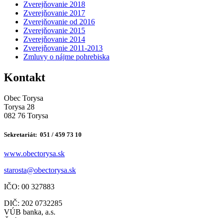
Zverejňovanie 2018
Zverejňovanie 2017
Zverejňovanie od 2016
Zverejňovanie 2015
Zverejňovanie 2014
Zverejňovanie 2011-2013
Zmluvy o nájme pohrebiska
Kontakt
Obec Torysa
Torysa 28
082 76 Torysa
Sekretariát: 051 / 459 73 10
www.obectorysa.sk
s
tarosta@obectorysa.sk
IČO: 00 327883
DIČ: 202 0732285
VÚB banka, a.s.