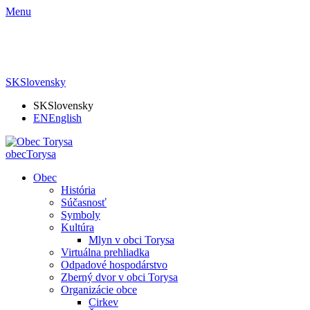
Menu
SK
Slovensky
SK
Slovensky
EN
English
obec
Torysa
Obec
História
Súčasnosť
Symboly
Kultúra
Mlyn v obci Torysa
Virtuálna prehliadka
Odpadové hospodárstvo
Zberný dvor v obci Torysa
Organizácie obce
Cirkev