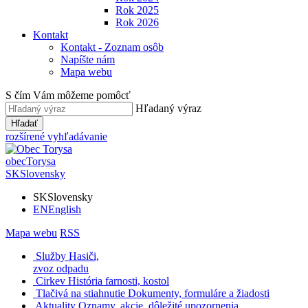
Rok 2025
Rok 2026
Kontakt
Kontakt - Zoznam osôb
Napíšte nám
Mapa webu
S čím Vám môžeme pomôcť
Hľadaný výraz
Hľadať
rozšírené vyhľadávanie
obec
Torysa
SK
Slovensky
SK
Slovensky
EN
English
Mapa webu
RSS
Služby
Hasiči,
zvoz odpadu
Cirkev
História farnosti, kostol
Tlačivá na stiahnutie
Dokumenty, formuláre a žiadosti
Aktuality
Oznamy, akcie, dôležité upozornenia