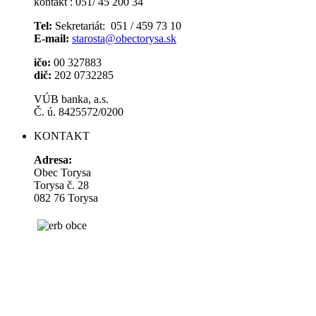
kontakt : 051/ 45 200 34
Tel:
Sekretariát: 051 / 459 73 10
E-mail:
starosta@obectorysa.sk
ičo:
00 327883
dič:
202 0732285
VÚB banka, a.s.
Č. ú. 8425572/0200
KONTAKT
Adresa:
Obec Torysa
Torysa č. 28
082 76 Torysa