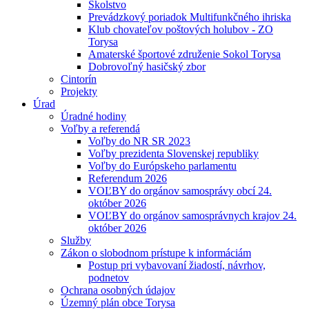
Školstvo
Prevádzkový poriadok Multifunkčného ihriska
Klub chovateľov poštových holubov - ZO
Torysa
Amaterské športové združenie Sokol Torysa
Dobrovoľný hasičský zbor
Cintorín
Projekty
Úrad
Úradné hodiny
Voľby a referendá
Voľby do NR SR 2023
Voľby prezidenta Slovenskej republiky
Voľby do Európskeho parlamentu
Referendum 2026
VOĽBY do orgánov samosprávy obcí 24.
október 2026
VOĽBY do orgánov samosprávnych krajov 24.
október 2026
Služby
Zákon o slobodnom prístupe k informáciám
Postup pri vybavovaní žiadostí, návrhov,
podnetov
Ochrana osobných údajov
Územný plán obce Torysa