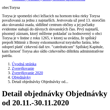
obec
Torysa
Torysa je spomedzi obci ležiacich na hornom toku rieky Torysa
považovaná za jednu z najstarších. Jestvovala už pred 13. storočím
ako slovanská osada, sídlištné centrum občiny a jej počiatky
evidentne siahajú do dávnych slovanských čias. Prvý najstarší,
písomný záznam, ktorý môžeme pokladať za hodnoverný o obci
Torysa je v listine z roku 1265, v ktorej sa uvádza, že spišský
prepošt Mitimír z Bosny exkomunikoval toryského farára, lebo
odoprel platiť cirkevnú daň tzv. "catedraticum" Spišskej Kapitule,
kam farnosť Torysa ako sídlo cirkevného dištriktu administratívne
patrila.
Úvodná stránka
Zverejňovanie
Zverejňovanie 2020
Objednávky
Detail objednávky Objednávky od...
Detail objednávky Objednávky
od 20.11.-30.11.2020