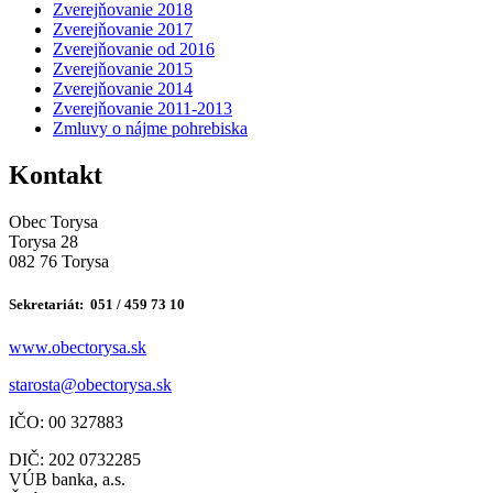
Zverejňovanie 2018
Zverejňovanie 2017
Zverejňovanie od 2016
Zverejňovanie 2015
Zverejňovanie 2014
Zverejňovanie 2011-2013
Zmluvy o nájme pohrebiska
Kontakt
Obec Torysa
Torysa 28
082 76 Torysa
Sekretariát: 051 / 459 73 10
www.obectorysa.sk
s
tarosta@obectorysa.sk
IČO: 00 327883
DIČ: 202 0732285
VÚB banka, a.s.