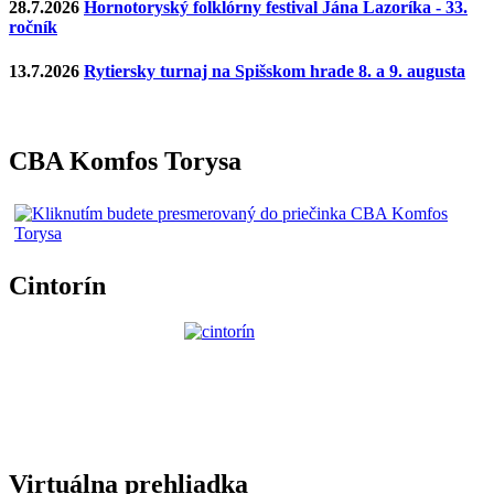
28.7.2026
Hornotoryský folklórny festival Jána Lazoríka - 33.
ročník
13.7.2026
Rytiersky turnaj na Spišskom hrade 8. a 9. augusta
CBA Komfos Torysa
Cintorín
Virtuálna prehliadka