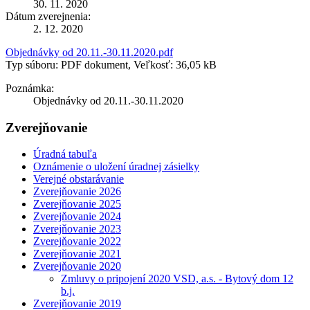
30. 11. 2020
Dátum zverejnenia:
2. 12. 2020
Objednávky od 20.11.-30.11.2020.pdf
Typ súboru: PDF dokument, Veľkosť: 36,05 kB
Poznámka:
Objednávky od 20.11.-30.11.2020
Zverejňovanie
Úradná tabuľa
Oznámenie o uložení úradnej zásielky
Verejné obstarávanie
Zverejňovanie 2026
Zverejňovanie 2025
Zverejňovanie 2024
Zverejňovanie 2023
Zverejňovanie 2022
Zverejňovanie 2021
Zverejňovanie 2020
Zmluvy o pripojení 2020 VSD, a.s. - Bytový dom 12
b.j.
Zverejňovanie 2019