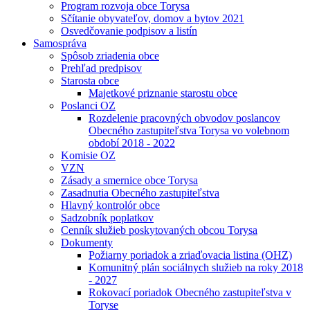
Program rozvoja obce Torysa
Sčítanie obyvateľov, domov a bytov 2021
Osvedčovanie podpisov a listín
Samospráva
Spôsob zriadenia obce
Prehľad predpisov
Starosta obce
Majetkové priznanie starostu obce
Poslanci OZ
Rozdelenie pracovných obvodov poslancov
Obecného zastupiteľstva Torysa vo volebnom
období 2018 - 2022
Komisie OZ
VZN
Zásady a smernice obce Torysa
Zasadnutia Obecného zastupiteľstva
Hlavný kontrolór obce
Sadzobník poplatkov
Cenník služieb poskytovaných obcou Torysa
Dokumenty
Požiarny poriadok a zriaďovacia listina (OHZ)
Komunitný plán sociálnych služieb na roky 2018
- 2027
Rokovací poriadok Obecného zastupiteľstva v
Toryse