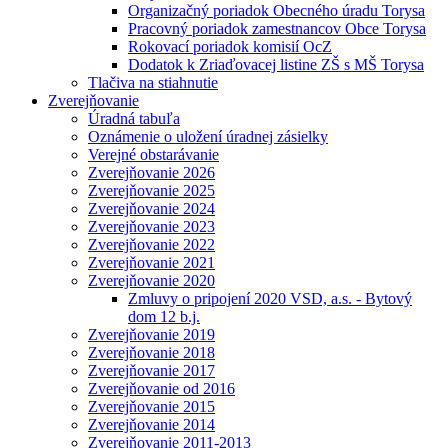
Organizačný poriadok Obecného úradu Torysa
Pracovný poriadok zamestnancov Obce Torysa
Rokovací poriadok komisií OcZ
Dodatok k Zriaďovacej listine ZŠ s MŠ Torysa
Tlačiva na stiahnutie
Zverejňovanie
Úradná tabuľa
Oznámenie o uložení úradnej zásielky
Verejné obstarávanie
Zverejňovanie 2026
Zverejňovanie 2025
Zverejňovanie 2024
Zverejňovanie 2023
Zverejňovanie 2022
Zverejňovanie 2021
Zverejňovanie 2020
Zmluvy o pripojení 2020 VSD, a.s. - Bytový
dom 12 b.j.
Zverejňovanie 2019
Zverejňovanie 2018
Zverejňovanie 2017
Zverejňovanie od 2016
Zverejňovanie 2015
Zverejňovanie 2014
Zverejňovanie 2011-2013