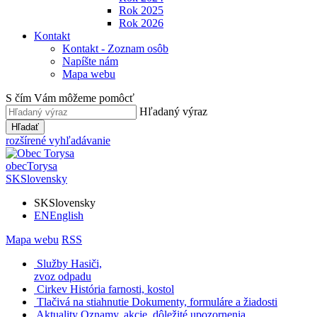
Rok 2025
Rok 2026
Kontakt
Kontakt - Zoznam osôb
Napíšte nám
Mapa webu
S čím Vám môžeme pomôcť
Hľadaný výraz
Hľadať
rozšírené vyhľadávanie
obec
Torysa
SK
Slovensky
SK
Slovensky
EN
English
Mapa webu
RSS
Služby
Hasiči,
zvoz odpadu
Cirkev
História farnosti, kostol
Tlačivá na stiahnutie
Dokumenty, formuláre a žiadosti
Aktuality
Oznamy, akcie, dôležité upozornenia