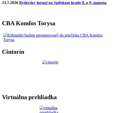
13.7.2026
Rytiersky turnaj na Spišskom hrade 8. a 9. augusta
CBA Komfos Torysa
Cintorín
Virtuálna prehliadka