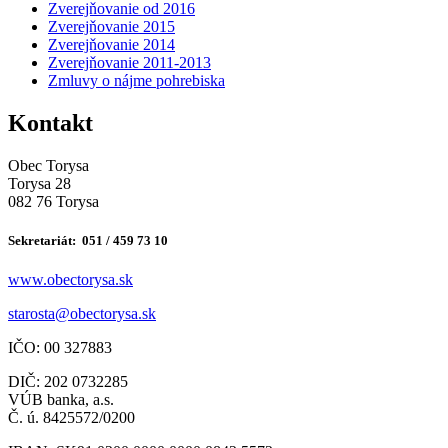
Zverejňovanie od 2016
Zverejňovanie 2015
Zverejňovanie 2014
Zverejňovanie 2011-2013
Zmluvy o nájme pohrebiska
Kontakt
Obec Torysa
Torysa 28
082 76 Torysa
Sekretariát: 051 / 459 73 10
www.obectorysa.sk
s
tarosta@obectorysa.sk
IČO: 00 327883
DIČ: 202 0732285
VÚB banka, a.s.
Č. ú. 8425572/0200