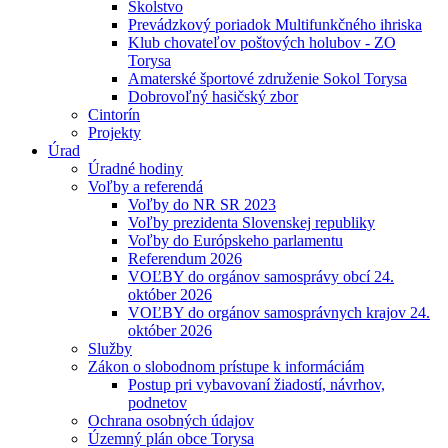
Školstvo
Prevádzkový poriadok Multifunkčného ihriska
Klub chovateľov poštových holubov - ZO
Torysa
Amaterské športové združenie Sokol Torysa
Dobrovoľný hasičský zbor
Cintorín
Projekty
Úrad
Úradné hodiny
Voľby a referendá
Voľby do NR SR 2023
Voľby prezidenta Slovenskej republiky
Voľby do Európskeho parlamentu
Referendum 2026
VOĽBY do orgánov samosprávy obcí 24.
október 2026
VOĽBY do orgánov samosprávnych krajov 24.
október 2026
Služby
Zákon o slobodnom prístupe k informáciám
Postup pri vybavovaní žiadostí, návrhov,
podnetov
Ochrana osobných údajov
Územný plán obce Torysa