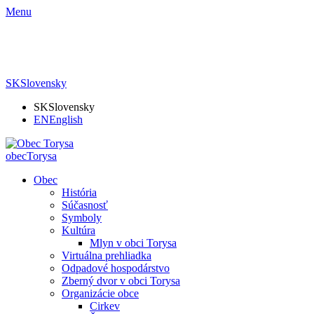
Menu
SK
Slovensky
SK
Slovensky
EN
English
obec
Torysa
Obec
História
Súčasnosť
Symboly
Kultúra
Mlyn v obci Torysa
Virtuálna prehliadka
Odpadové hospodárstvo
Zberný dvor v obci Torysa
Organizácie obce
Cirkev