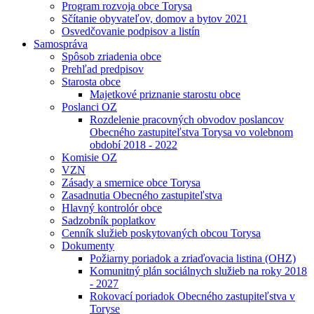
Program rozvoja obce Torysa
Sčítanie obyvateľov, domov a bytov 2021
Osvedčovanie podpisov a listín
Samospráva
Spôsob zriadenia obce
Prehľad predpisov
Starosta obce
Majetkové priznanie starostu obce
Poslanci OZ
Rozdelenie pracovných obvodov poslancov
Obecného zastupiteľstva Torysa vo volebnom
období 2018 - 2022
Komisie OZ
VZN
Zásady a smernice obce Torysa
Zasadnutia Obecného zastupiteľstva
Hlavný kontrolór obce
Sadzobník poplatkov
Cenník služieb poskytovaných obcou Torysa
Dokumenty
Požiarny poriadok a zriaďovacia listina (OHZ)
Komunitný plán sociálnych služieb na roky 2018
- 2027
Rokovací poriadok Obecného zastupiteľstva v
Toryse