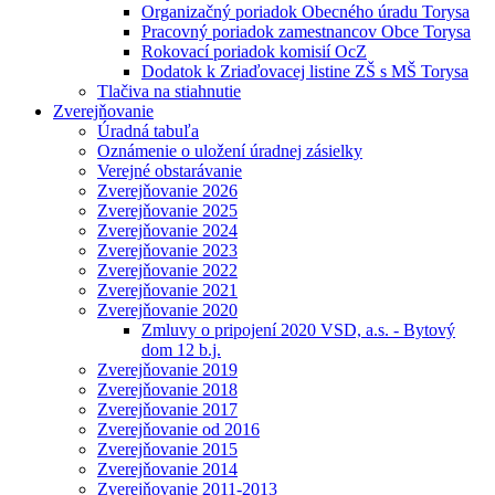
Organizačný poriadok Obecného úradu Torysa
Pracovný poriadok zamestnancov Obce Torysa
Rokovací poriadok komisií OcZ
Dodatok k Zriaďovacej listine ZŠ s MŠ Torysa
Tlačiva na stiahnutie
Zverejňovanie
Úradná tabuľa
Oznámenie o uložení úradnej zásielky
Verejné obstarávanie
Zverejňovanie 2026
Zverejňovanie 2025
Zverejňovanie 2024
Zverejňovanie 2023
Zverejňovanie 2022
Zverejňovanie 2021
Zverejňovanie 2020
Zmluvy o pripojení 2020 VSD, a.s. - Bytový
dom 12 b.j.
Zverejňovanie 2019
Zverejňovanie 2018
Zverejňovanie 2017
Zverejňovanie od 2016
Zverejňovanie 2015
Zverejňovanie 2014
Zverejňovanie 2011-2013