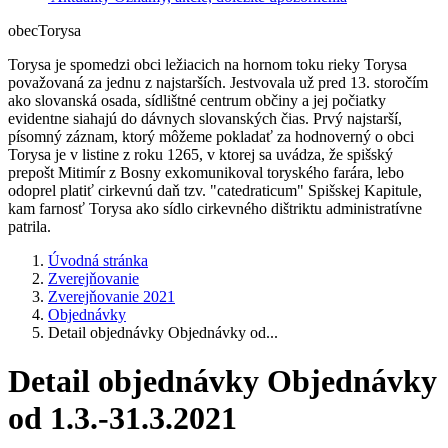
obec
Torysa
Torysa je spomedzi obci ležiacich na hornom toku rieky Torysa
považovaná za jednu z najstarších. Jestvovala už pred 13. storočím
ako slovanská osada, sídlištné centrum občiny a jej počiatky
evidentne siahajú do dávnych slovanských čias. Prvý najstarší,
písomný záznam, ktorý môžeme pokladať za hodnoverný o obci
Torysa je v listine z roku 1265, v ktorej sa uvádza, že spišský
prepošt Mitimír z Bosny exkomunikoval toryského farára, lebo
odoprel platiť cirkevnú daň tzv. "catedraticum" Spišskej Kapitule,
kam farnosť Torysa ako sídlo cirkevného dištriktu administratívne
patrila.
Úvodná stránka
Zverejňovanie
Zverejňovanie 2021
Objednávky
Detail objednávky Objednávky od...
Detail objednávky Objednávky
od 1.3.-31.3.2021