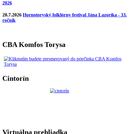
2026
28.7.2026
Hornotoryský folklórny festival Jána Lazoríka - 33.
ročník
CBA Komfos Torysa
Cintorín
Virtuálna prehliadka