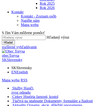
Rok 2025
Rok 2026
Kontakt
Kontakt - Zoznam osôb
Napíšte nám
Mapa webu
S čím Vám môžeme pomôcť
Hľadaný výraz
Hľadať
rozšírené vyhľadávanie
obec
Torysa
SK
Slovensky
SK
Slovensky
EN
English
Mapa webu
RSS
Služby
Hasiči,
zvoz odpadu
Cirkev
História farnosti, kostol
Tlačivá na stiahnutie
Dokumenty, formuláre a žiadosti
Aktuality
Oznamy, akcie, dôležité upozornenia