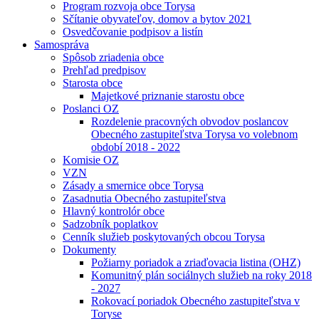
Program rozvoja obce Torysa
Sčítanie obyvateľov, domov a bytov 2021
Osvedčovanie podpisov a listín
Samospráva
Spôsob zriadenia obce
Prehľad predpisov
Starosta obce
Majetkové priznanie starostu obce
Poslanci OZ
Rozdelenie pracovných obvodov poslancov
Obecného zastupiteľstva Torysa vo volebnom
období 2018 - 2022
Komisie OZ
VZN
Zásady a smernice obce Torysa
Zasadnutia Obecného zastupiteľstva
Hlavný kontrolór obce
Sadzobník poplatkov
Cenník služieb poskytovaných obcou Torysa
Dokumenty
Požiarny poriadok a zriaďovacia listina (OHZ)
Komunitný plán sociálnych služieb na roky 2018
- 2027
Rokovací poriadok Obecného zastupiteľstva v
Toryse