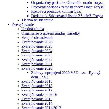
Organizačný poriadok Obecného úradu Torysa
Pracovný poriadok zamestnancov Obce Torysa
Rokovací poriadok komisií OcZ
Dodatok k Zriaďovacej listine ZŠ s MŠ Torysa
Tlačiva na stiahnutie
Zverejňovanie
Úradná tabuľa
Oznámenie o uložení úradnej zásielky
Verejné obstarávanie
Zverejňovanie 2026
Zverejňovanie 2025
Zverejňovanie 2024
Zverejňovanie 2023
Zverejňovanie 2022
Zverejňovanie 2021
Zverejňovanie 2020
Zmluvy o pripojení 2020 VSD, a.s. - Bytový
dom 12 b.j.
Zverejňovanie 2019
Zverejňovanie 2018
Zverejňovanie 2017
Zverejňovanie od 2016
Zverejňovanie 2015
Zverejňovanie 2014
Zverejňovanie 2011-2013