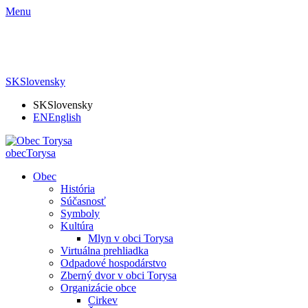
Menu
SK
Slovensky
SK
Slovensky
EN
English
obec
Torysa
Obec
História
Súčasnosť
Symboly
Kultúra
Mlyn v obci Torysa
Virtuálna prehliadka
Odpadové hospodárstvo
Zberný dvor v obci Torysa
Organizácie obce
Cirkev