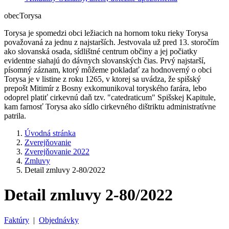
obec
Torysa
Torysa je spomedzi obci ležiacich na hornom toku rieky Torysa
považovaná za jednu z najstarších. Jestvovala už pred 13. storočím
ako slovanská osada, sídlištné centrum občiny a jej počiatky
evidentne siahajú do dávnych slovanských čias. Prvý najstarší,
písomný záznam, ktorý môžeme pokladať za hodnoverný o obci
Torysa je v listine z roku 1265, v ktorej sa uvádza, že spišský
prepošt Mitimír z Bosny exkomunikoval toryského farára, lebo
odoprel platiť cirkevnú daň tzv. "catedraticum" Spišskej Kapitule,
kam farnosť Torysa ako sídlo cirkevného dištriktu administratívne
patrila.
Úvodná stránka
Zverejňovanie
Zverejňovanie 2022
Zmluvy
Detail zmluvy 2-80/2022
Detail zmluvy 2-80/2022
Faktúry
|
Objednávky