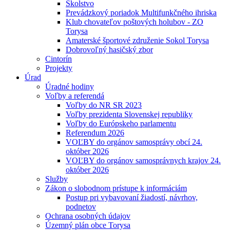
Školstvo
Prevádzkový poriadok Multifunkčného ihriska
Klub chovateľov poštových holubov - ZO
Torysa
Amaterské športové združenie Sokol Torysa
Dobrovoľný hasičský zbor
Cintorín
Projekty
Úrad
Úradné hodiny
Voľby a referendá
Voľby do NR SR 2023
Voľby prezidenta Slovenskej republiky
Voľby do Európskeho parlamentu
Referendum 2026
VOĽBY do orgánov samosprávy obcí 24.
október 2026
VOĽBY do orgánov samosprávnych krajov 24.
október 2026
Služby
Zákon o slobodnom prístupe k informáciám
Postup pri vybavovaní žiadostí, návrhov,
podnetov
Ochrana osobných údajov
Územný plán obce Torysa