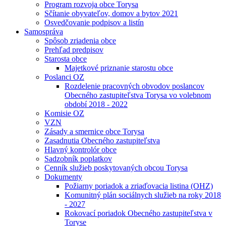
Program rozvoja obce Torysa
Sčítanie obyvateľov, domov a bytov 2021
Osvedčovanie podpisov a listín
Samospráva
Spôsob zriadenia obce
Prehľad predpisov
Starosta obce
Majetkové priznanie starostu obce
Poslanci OZ
Rozdelenie pracovných obvodov poslancov
Obecného zastupiteľstva Torysa vo volebnom
období 2018 - 2022
Komisie OZ
VZN
Zásady a smernice obce Torysa
Zasadnutia Obecného zastupiteľstva
Hlavný kontrolór obce
Sadzobník poplatkov
Cenník služieb poskytovaných obcou Torysa
Dokumenty
Požiarny poriadok a zriaďovacia listina (OHZ)
Komunitný plán sociálnych služieb na roky 2018
- 2027
Rokovací poriadok Obecného zastupiteľstva v
Toryse