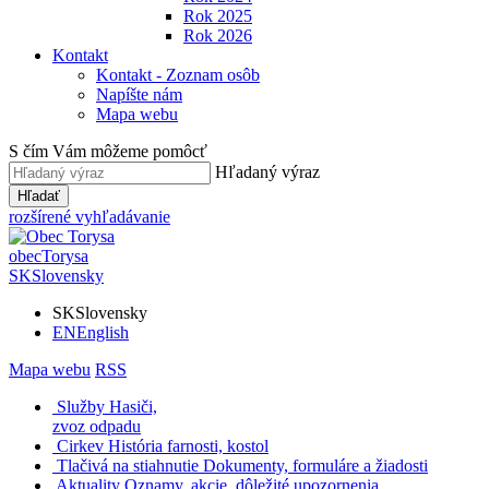
Rok 2025
Rok 2026
Kontakt
Kontakt - Zoznam osôb
Napíšte nám
Mapa webu
S čím Vám môžeme pomôcť
Hľadaný výraz
Hľadať
rozšírené vyhľadávanie
obec
Torysa
SK
Slovensky
SK
Slovensky
EN
English
Mapa webu
RSS
Služby
Hasiči,
zvoz odpadu
Cirkev
História farnosti, kostol
Tlačivá na stiahnutie
Dokumenty, formuláre a žiadosti
Aktuality
Oznamy, akcie, dôležité upozornenia