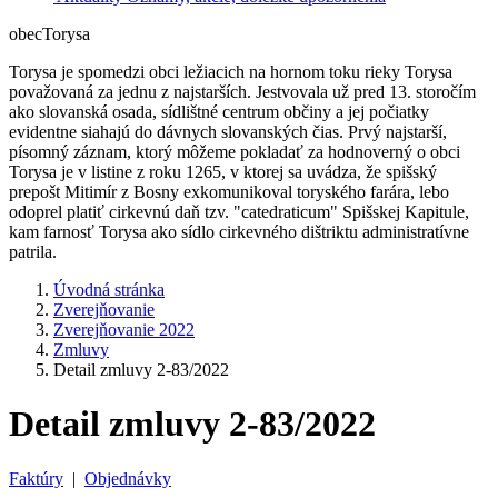
obec
Torysa
Torysa je spomedzi obci ležiacich na hornom toku rieky Torysa
považovaná za jednu z najstarších. Jestvovala už pred 13. storočím
ako slovanská osada, sídlištné centrum občiny a jej počiatky
evidentne siahajú do dávnych slovanských čias. Prvý najstarší,
písomný záznam, ktorý môžeme pokladať za hodnoverný o obci
Torysa je v listine z roku 1265, v ktorej sa uvádza, že spišský
prepošt Mitimír z Bosny exkomunikoval toryského farára, lebo
odoprel platiť cirkevnú daň tzv. "catedraticum" Spišskej Kapitule,
kam farnosť Torysa ako sídlo cirkevného dištriktu administratívne
patrila.
Úvodná stránka
Zverejňovanie
Zverejňovanie 2022
Zmluvy
Detail zmluvy 2-83/2022
Detail zmluvy 2-83/2022
Faktúry
|
Objednávky