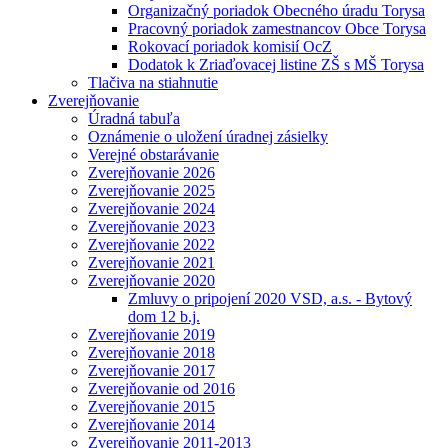
Organizačný poriadok Obecného úradu Torysa
Pracovný poriadok zamestnancov Obce Torysa
Rokovací poriadok komisií OcZ
Dodatok k Zriaďovacej listine ZŠ s MŠ Torysa
Tlačiva na stiahnutie
Zverejňovanie
Úradná tabuľa
Oznámenie o uložení úradnej zásielky
Verejné obstarávanie
Zverejňovanie 2026
Zverejňovanie 2025
Zverejňovanie 2024
Zverejňovanie 2023
Zverejňovanie 2022
Zverejňovanie 2021
Zverejňovanie 2020
Zmluvy o pripojení 2020 VSD, a.s. - Bytový
dom 12 b.j.
Zverejňovanie 2019
Zverejňovanie 2018
Zverejňovanie 2017
Zverejňovanie od 2016
Zverejňovanie 2015
Zverejňovanie 2014
Zverejňovanie 2011-2013