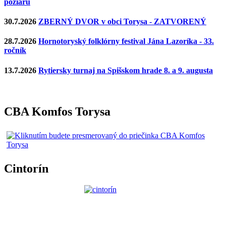
požiaru
30.7.2026
ZBERNÝ DVOR v obci Torysa - ZATVORENÝ
28.7.2026
Hornotoryský folklórny festival Jána Lazoríka - 33.
ročník
13.7.2026
Rytiersky turnaj na Spišskom hrade 8. a 9. augusta
CBA Komfos Torysa
Cintorín