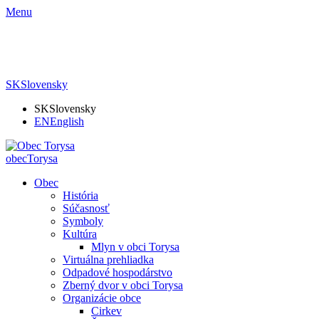
Menu
SK
Slovensky
SK
Slovensky
EN
English
obec
Torysa
Obec
História
Súčasnosť
Symboly
Kultúra
Mlyn v obci Torysa
Virtuálna prehliadka
Odpadové hospodárstvo
Zberný dvor v obci Torysa
Organizácie obce
Cirkev