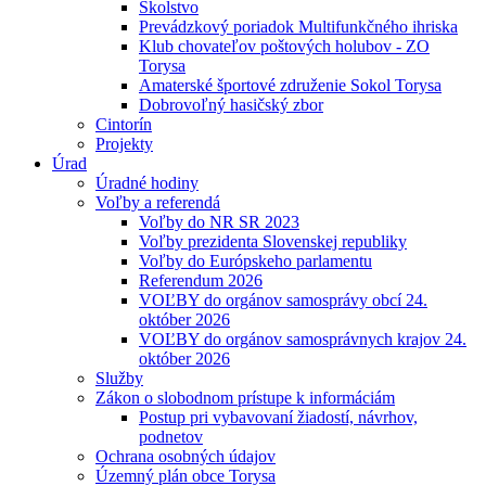
Školstvo
Prevádzkový poriadok Multifunkčného ihriska
Klub chovateľov poštových holubov - ZO
Torysa
Amaterské športové združenie Sokol Torysa
Dobrovoľný hasičský zbor
Cintorín
Projekty
Úrad
Úradné hodiny
Voľby a referendá
Voľby do NR SR 2023
Voľby prezidenta Slovenskej republiky
Voľby do Európskeho parlamentu
Referendum 2026
VOĽBY do orgánov samosprávy obcí 24.
október 2026
VOĽBY do orgánov samosprávnych krajov 24.
október 2026
Služby
Zákon o slobodnom prístupe k informáciám
Postup pri vybavovaní žiadostí, návrhov,
podnetov
Ochrana osobných údajov
Územný plán obce Torysa