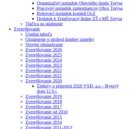
Organizačný poriadok Obecného úradu Torysa
Pracovný poriadok zamestnancov Obce Torysa
Rokovací poriadok komisií OcZ
Dodatok k Zriaďovacej listine ZŠ s MŠ Torysa
Tlačiva na stiahnutie
Zverejňovanie
Úradná tabuľa
Oznámenie o uložení úradnej zásielky
Verejné obstarávanie
Zverejňovanie 2026
Zverejňovanie 2025
Zverejňovanie 2024
Zverejňovanie 2023
Zverejňovanie 2022
Zverejňovanie 2021
Zverejňovanie 2020
Zmluvy o pripojení 2020 VSD, a.s. - Bytový
dom 12 b.j.
Zverejňovanie 2019
Zverejňovanie 2018
Zverejňovanie 2017
Zverejňovanie od 2016
Zverejňovanie 2015
Zverejňovanie 2014
Zverejňovanie 2011-2013