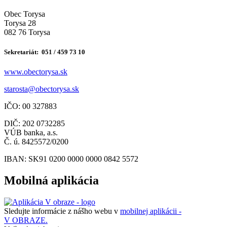
Obec Torysa
Torysa 28
082 76 Torysa
Sekretariát: 051 / 459 73 10
www.obectorysa.sk
s
tarosta@obectorysa.sk
IČO: 00 327883
DIČ: 202 0732285
VÚB banka, a.s.
Č. ú. 8425572/0200
IBAN: SK91 0200 0000 0000 0842 5572
Mobilná aplikácia
Sledujte informácie z nášho webu v
mobilnej aplikácii -
V OBRAZE.