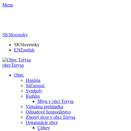
Menu
SK
Slovensky
SK
Slovensky
EN
English
obec
Torysa
Obec
História
Súčasnosť
Symboly
Kultúra
Mlyn v obci Torysa
Virtuálna prehliadka
Odpadové hospodárstvo
Zberný dvor v obci Torysa
Organizácie obce
Cirkev