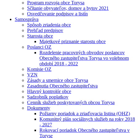
Program rozvoja obce Torysa
Sčítanie obyvateľov, domov a bytov 2021
Osvedčovanie podpisov a listín
Samospráva
Spôsob zriadenia obce
Prehľad predpisov
Starosta obce
Majetkové priznanie starostu obce
Poslanci OZ
Rozdelenie pracovných obvodov poslancov
Obecného zastupiteľstva Torysa vo volebnom
období 2018 - 2022
Komisie OZ
VZN
Zásady a smernice obce Torysa
Zasadnutia Obecného zastupiteľstva
Hlavný kontrolór obce
Sadzobník poplatkov
Cenník služieb poskytovaných obcou Torysa
Dokumenty
Požiarny poriadok a zriaďovacia listina (OHZ)
Komunitný plán sociálnych služieb na roky 2018
- 2027
Rokovací poriadok Obecného zastupiteľstva v
Toryse