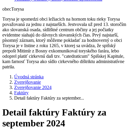
obec
Torysa
Torysa je spomedzi obci ležiacich na hornom toku rieky Torysa
považovaná za jednu z najstarších. Jestvovala už pred 13. storočím
ako slovanská osada, sídlištné centrum občiny a jej počiatky
evidentne siahajú do dávnych slovanských čias. Prvý najstarší,
písomný záznam, ktorý môžeme pokladať za hodnoverný o obci
Torysa je v listine z roku 1265, v ktorej sa uvádza, že spišský
prepošt Mitimír z Bosny exkomunikoval toryského farára, lebo
odoprel platiť cirkevnú daň tzv. "catedraticum" Spišskej Kapitule,
kam farnosť Torysa ako sídlo cirkevného dištriktu administratívne
patrila.
Úvodná stránka
Zverejňovanie
Zverejňovanie 2024
Faktúry
Detail faktúry Faktúry za september...
Detail faktúry Faktúry za
september 2024