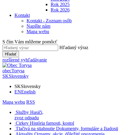
Rok 2025
Rok 2026
Kontakt
Kontakt - Zoznam osôb
Napíšte nám
Mapa webu
S čím Vám môžeme pomôcť
Hľadaný výraz
Hľadať
rozšírené vyhľadávanie
obec
Torysa
SK
Slovensky
SK
Slovensky
EN
English
Mapa webu
RSS
Služby
Hasiči,
zvoz odpadu
Cirkev
História farnosti, kostol
Tlačivá na stiahnutie
Dokumenty, formuláre a žiadosti
Aktuality
Oznamy, akcie, dôležité upozornenia