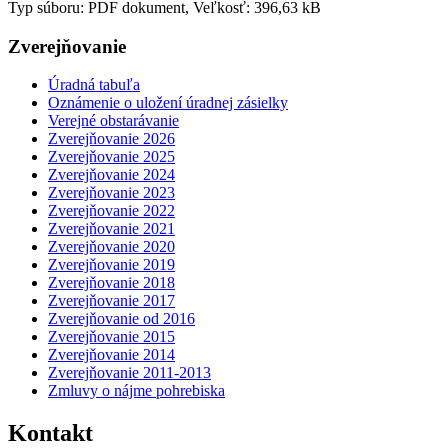
Typ súboru: PDF dokument, Veľkosť: 396,63 kB
Zverejňovanie
Úradná tabuľa
Oznámenie o uložení úradnej zásielky
Verejné obstarávanie
Zverejňovanie 2026
Zverejňovanie 2025
Zverejňovanie 2024
Zverejňovanie 2023
Zverejňovanie 2022
Zverejňovanie 2021
Zverejňovanie 2020
Zverejňovanie 2019
Zverejňovanie 2018
Zverejňovanie 2017
Zverejňovanie od 2016
Zverejňovanie 2015
Zverejňovanie 2014
Zverejňovanie 2011-2013
Zmluvy o nájme pohrebiska
Kontakt