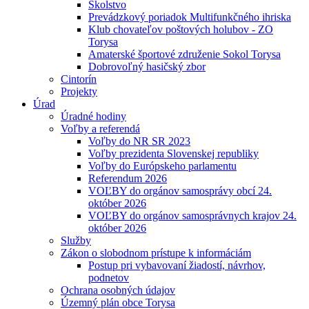
Školstvo
Prevádzkový poriadok Multifunkčného ihriska
Klub chovateľov poštových holubov - ZO
Torysa
Amaterské športové združenie Sokol Torysa
Dobrovoľný hasičský zbor
Cintorín
Projekty
Úrad
Úradné hodiny
Voľby a referendá
Voľby do NR SR 2023
Voľby prezidenta Slovenskej republiky
Voľby do Európskeho parlamentu
Referendum 2026
VOĽBY do orgánov samosprávy obcí 24.
október 2026
VOĽBY do orgánov samosprávnych krajov 24.
október 2026
Služby
Zákon o slobodnom prístupe k informáciám
Postup pri vybavovaní žiadostí, návrhov,
podnetov
Ochrana osobných údajov
Územný plán obce Torysa