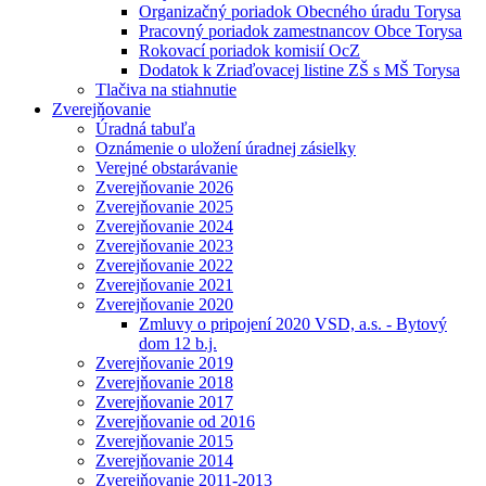
Organizačný poriadok Obecného úradu Torysa
Pracovný poriadok zamestnancov Obce Torysa
Rokovací poriadok komisií OcZ
Dodatok k Zriaďovacej listine ZŠ s MŠ Torysa
Tlačiva na stiahnutie
Zverejňovanie
Úradná tabuľa
Oznámenie o uložení úradnej zásielky
Verejné obstarávanie
Zverejňovanie 2026
Zverejňovanie 2025
Zverejňovanie 2024
Zverejňovanie 2023
Zverejňovanie 2022
Zverejňovanie 2021
Zverejňovanie 2020
Zmluvy o pripojení 2020 VSD, a.s. - Bytový
dom 12 b.j.
Zverejňovanie 2019
Zverejňovanie 2018
Zverejňovanie 2017
Zverejňovanie od 2016
Zverejňovanie 2015
Zverejňovanie 2014
Zverejňovanie 2011-2013