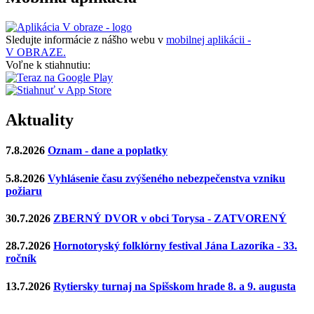
Sledujte informácie z nášho webu v
mobilnej aplikácii -
V OBRAZE.
Voľne k stiahnutiu:
Aktuality
7.8.2026
Oznam - dane a poplatky
5.8.2026
Vyhlásenie času zvýšeného nebezpečenstva vzniku
požiaru
30.7.2026
ZBERNÝ DVOR v obci Torysa - ZATVORENÝ
28.7.2026
Hornotoryský folklórny festival Jána Lazoríka - 33.
ročník
13.7.2026
Rytiersky turnaj na Spišskom hrade 8. a 9. augusta