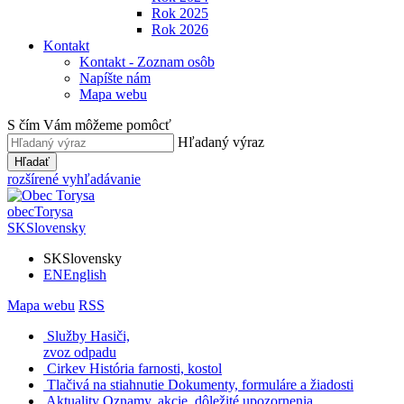
Rok 2025
Rok 2026
Kontakt
Kontakt - Zoznam osôb
Napíšte nám
Mapa webu
S čím Vám môžeme pomôcť
Hľadaný výraz
Hľadať
rozšírené vyhľadávanie
obec
Torysa
SK
Slovensky
SK
Slovensky
EN
English
Mapa webu
RSS
Služby
Hasiči,
zvoz odpadu
Cirkev
História farnosti, kostol
Tlačivá na stiahnutie
Dokumenty, formuláre a žiadosti
Aktuality
Oznamy, akcie, dôležité upozornenia