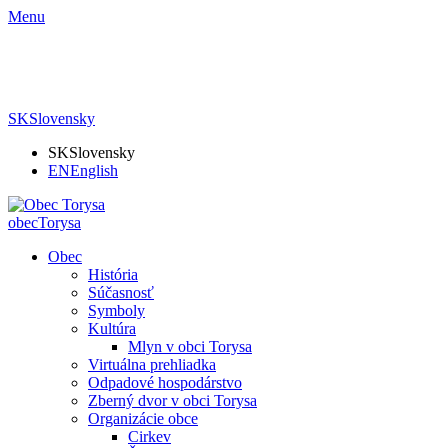
Menu
SK
Slovensky
SK
Slovensky
EN
English
obec
Torysa
Obec
História
Súčasnosť
Symboly
Kultúra
Mlyn v obci Torysa
Virtuálna prehliadka
Odpadové hospodárstvo
Zberný dvor v obci Torysa
Organizácie obce
Cirkev