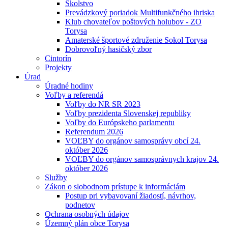
Školstvo
Prevádzkový poriadok Multifunkčného ihriska
Klub chovateľov poštových holubov - ZO
Torysa
Amaterské športové združenie Sokol Torysa
Dobrovoľný hasičský zbor
Cintorín
Projekty
Úrad
Úradné hodiny
Voľby a referendá
Voľby do NR SR 2023
Voľby prezidenta Slovenskej republiky
Voľby do Európskeho parlamentu
Referendum 2026
VOĽBY do orgánov samosprávy obcí 24.
október 2026
VOĽBY do orgánov samosprávnych krajov 24.
október 2026
Služby
Zákon o slobodnom prístupe k informáciám
Postup pri vybavovaní žiadostí, návrhov,
podnetov
Ochrana osobných údajov
Územný plán obce Torysa