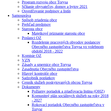
Program rozvoja obce Torysa
Sčítanie obyvateľov, domov a bytov 2021
Osvedčovanie podpisov a listín
Samospráva
Spôsob zriadenia obce
Prehľad predpisov
Starosta obce
Majetkové priznanie starostu obce
Poslanci OZ
Rozdelenie pracovných obvodov poslancov
Obecného zastupiteľstva Torysa vo volebnom
období 2018 - 2022
Komisie OZ
VZN
Zásady a smernice obce Torysa
Zasadnutia Obecného zastupiteľstva
Hlavný kontrolór obce
Sadzobník poplatkov
Cenník služieb poskytovaných obcou Torysa
Dokumenty
Požiarny poriadok a zriaďovacia listina (OHZ)
Komunitný plán sociálnych služieb na roky 2018
- 2027
Rokovací poriadok Obecného zastupiteľstva v
Toryse