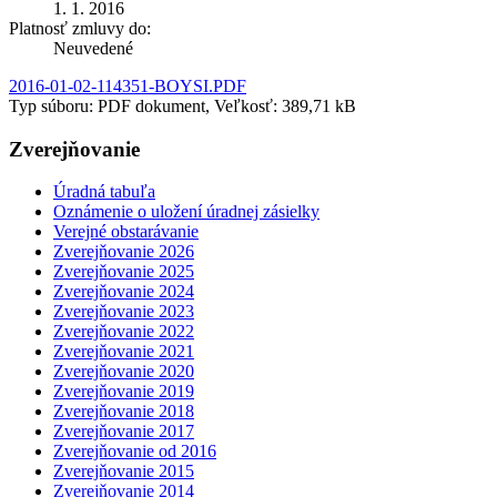
1. 1. 2016
Platnosť zmluvy do:
Neuvedené
2016-01-02-114351-BOYSI.PDF
Typ súboru: PDF dokument, Veľkosť: 389,71 kB
Zverejňovanie
Úradná tabuľa
Oznámenie o uložení úradnej zásielky
Verejné obstarávanie
Zverejňovanie 2026
Zverejňovanie 2025
Zverejňovanie 2024
Zverejňovanie 2023
Zverejňovanie 2022
Zverejňovanie 2021
Zverejňovanie 2020
Zverejňovanie 2019
Zverejňovanie 2018
Zverejňovanie 2017
Zverejňovanie od 2016
Zverejňovanie 2015
Zverejňovanie 2014