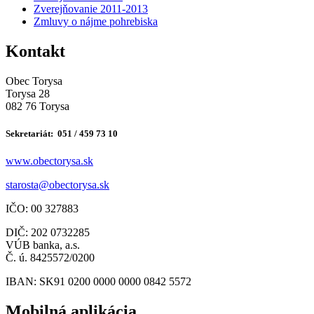
Zverejňovanie 2011-2013
Zmluvy o nájme pohrebiska
Kontakt
Obec Torysa
Torysa 28
082 76 Torysa
Sekretariát: 051 / 459 73 10
www.obectorysa.sk
s
tarosta@obectorysa.sk
IČO: 00 327883
DIČ: 202 0732285
VÚB banka, a.s.
Č. ú. 8425572/0200
IBAN: SK91 0200 0000 0000 0842 5572
Mobilná aplikácia