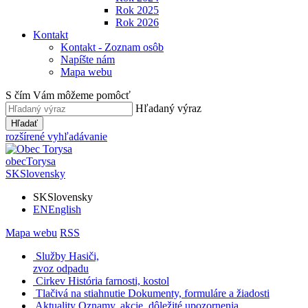
Rok 2025
Rok 2026
Kontakt
Kontakt - Zoznam osôb
Napíšte nám
Mapa webu
S čím Vám môžeme pomôcť
Hľadaný výraz
Hľadať
rozšírené vyhľadávanie
obec
Torysa
SK
Slovensky
SK
Slovensky
EN
English
Mapa webu
RSS
Služby
Hasiči,
zvoz odpadu
Cirkev
História farnosti, kostol
Tlačivá na stiahnutie
Dokumenty, formuláre a žiadosti
Aktuality
Oznamy, akcie, dôležité upozornenia