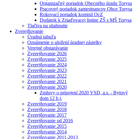
Organizačný poriadok Obecného úradu Torysa
Pracovný poriadok zamestnancov Obce Torysa
Rokovací poriadok komisií OcZ
Dodatok k Zriaďovacej listine ZŠ s MŠ Torysa
Tlačiva na stiahnutie
Zverejňovanie
Úradná tabuľa
Oznámenie o uložení úradnej zásielky
Verejné obstarávanie
Zverejňovanie 2026
Zverejňovanie 2025
Zverejňovanie 2024
Zverejňovanie 2023
Zverejňovanie 2022
Zverejňovanie 2021
Zverejňovanie 2020
Zmluvy o pripojení 2020 VSD, a.s. - Bytový
dom 12 b.j.
Zverejňovanie 2019
Zverejňovanie 2018
Zverejňovanie 2017
Zverejňovanie od 2016
Zverejňovanie 2015
Zverejňovanie 2014
Zverejňovanie 2011-2013