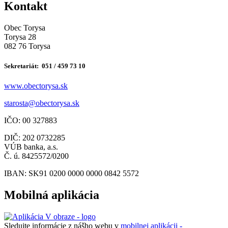
Kontakt
Obec Torysa
Torysa 28
082 76 Torysa
Sekretariát: 051 / 459 73 10
www.obectorysa.sk
s
tarosta@obectorysa.sk
IČO: 00 327883
DIČ: 202 0732285
VÚB banka, a.s.
Č. ú. 8425572/0200
IBAN: SK91 0200 0000 0000 0842 5572
Mobilná aplikácia
Sledujte informácie z nášho webu v
mobilnej aplikácii -