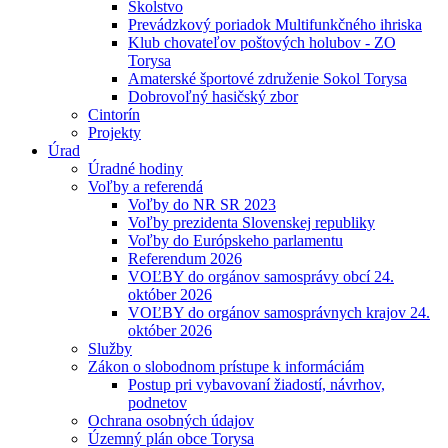
Školstvo
Prevádzkový poriadok Multifunkčného ihriska
Klub chovateľov poštových holubov - ZO
Torysa
Amaterské športové združenie Sokol Torysa
Dobrovoľný hasičský zbor
Cintorín
Projekty
Úrad
Úradné hodiny
Voľby a referendá
Voľby do NR SR 2023
Voľby prezidenta Slovenskej republiky
Voľby do Európskeho parlamentu
Referendum 2026
VOĽBY do orgánov samosprávy obcí 24.
október 2026
VOĽBY do orgánov samosprávnych krajov 24.
október 2026
Služby
Zákon o slobodnom prístupe k informáciám
Postup pri vybavovaní žiadostí, návrhov,
podnetov
Ochrana osobných údajov
Územný plán obce Torysa