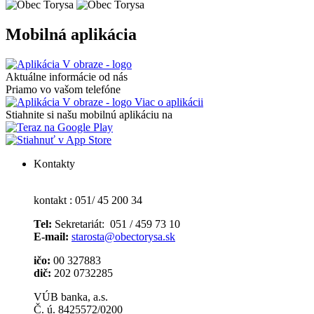
Mobilná aplikácia
Aktuálne informácie od nás
Priamo vo vašom telefóne
Viac o aplikácii
Stiahnite si našu mobilnú aplikáciu na
Kontakty
kontakt : 051/ 45 200 34
Tel:
Sekretariát: 051 / 459 73 10
E-mail:
starosta@obectorysa.sk
ičo:
00 327883
dič:
202 0732285
VÚB banka, a.s.
Č. ú. 8425572/0200