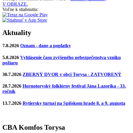
V OBRAZE.
Voľne k stiahnutiu:
Aktuality
7.8.2026
Oznam - dane a poplatky
5.8.2026
Vyhlásenie času zvýšeného nebezpečenstva vzniku
požiaru
30.7.2026
ZBERNÝ DVOR v obci Torysa - ZATVORENÝ
28.7.2026
Hornotoryský folklórny festival Jána Lazoríka - 33.
ročník
13.7.2026
Rytiersky turnaj na Spišskom hrade 8. a 9. augusta
CBA Komfos Torysa