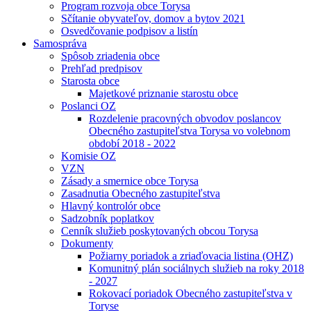
Program rozvoja obce Torysa
Sčítanie obyvateľov, domov a bytov 2021
Osvedčovanie podpisov a listín
Samospráva
Spôsob zriadenia obce
Prehľad predpisov
Starosta obce
Majetkové priznanie starostu obce
Poslanci OZ
Rozdelenie pracovných obvodov poslancov
Obecného zastupiteľstva Torysa vo volebnom
období 2018 - 2022
Komisie OZ
VZN
Zásady a smernice obce Torysa
Zasadnutia Obecného zastupiteľstva
Hlavný kontrolór obce
Sadzobník poplatkov
Cenník služieb poskytovaných obcou Torysa
Dokumenty
Požiarny poriadok a zriaďovacia listina (OHZ)
Komunitný plán sociálnych služieb na roky 2018
- 2027
Rokovací poriadok Obecného zastupiteľstva v
Toryse