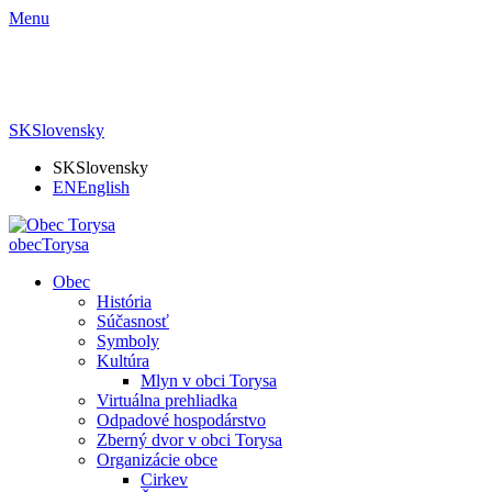
Menu
SK
Slovensky
SK
Slovensky
EN
English
obec
Torysa
Obec
História
Súčasnosť
Symboly
Kultúra
Mlyn v obci Torysa
Virtuálna prehliadka
Odpadové hospodárstvo
Zberný dvor v obci Torysa
Organizácie obce
Cirkev