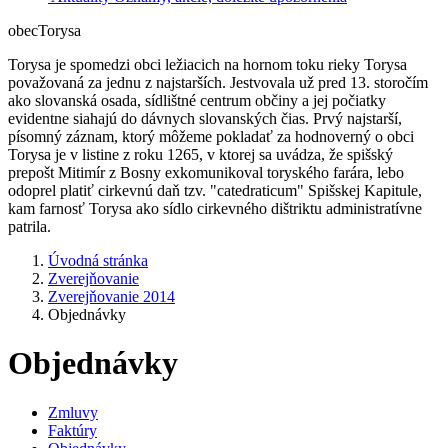
obec
Torysa
Torysa je spomedzi obci ležiacich na hornom toku rieky Torysa
považovaná za jednu z najstarších. Jestvovala už pred 13. storočím
ako slovanská osada, sídlištné centrum občiny a jej počiatky
evidentne siahajú do dávnych slovanských čias. Prvý najstarší,
písomný záznam, ktorý môžeme pokladať za hodnoverný o obci
Torysa je v listine z roku 1265, v ktorej sa uvádza, že spišský
prepošt Mitimír z Bosny exkomunikoval toryského farára, lebo
odoprel platiť cirkevnú daň tzv. "catedraticum" Spišskej Kapitule,
kam farnosť Torysa ako sídlo cirkevného dištriktu administratívne
patrila.
Úvodná stránka
Zverejňovanie
Zverejňovanie 2014
Objednávky
Objednávky
Zmluvy
Faktúry