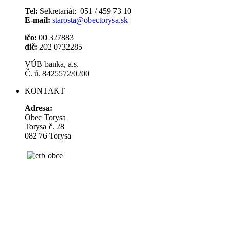
Tel:
Sekretariát: 051 / 459 73 10
E-mail:
starosta@obectorysa.sk
ičo:
00 327883
dič:
202 0732285
VÚB banka, a.s.
Č. ú. 8425572/0200
KONTAKT
Adresa:
Obec Torysa
Torysa č. 28
082 76 Torysa