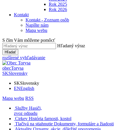
Rok 2025
Rok 2026
Kontakt
Kontakt - Zoznam osôb
Napíšte nám
Mapa webu
S čím Vám môžeme pomôcť
Hľadaný výraz
Hľadať
rozšírené vyhľadávanie
obec
Torysa
SK
Slovensky
SK
Slovensky
EN
English
Mapa webu
RSS
Služby
Hasiči,
zvoz odpadu
Cirkev
História farnosti, kostol
Tlačivá na stiahnutie
Dokumenty, formuláre a žiadosti
Aktuality
Oznamy, akcie, dôležité upozornenia