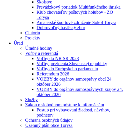
Školstvo
Prevádzkový poriadok Multifunkčného ihriska
Klub chovateľov poštových holubov - ZO
Torysa
Amaterské športové združenie Sokol Torysa
Dobrovoľný hasičský zbor
Cintorín
Projekty
Úrad
Úradné hodiny
Voľby a referendá
Voľby do NR SR 2023
Voľby prezidenta Slovenskej republiky
Voľby do Európskeho parlamentu
Referendum 2026
VOĽBY do orgánov samosprávy obcí 24.
október 2026
VOĽBY do orgánov samosprávnych krajov 24.
október 2026
Služby
Zákon o slobodnom prístupe k informáciám
Postup pri vybavovaní žiadostí, návrhov,
podnetov
Ochrana osobných údajov
Územný plán obce Torysa