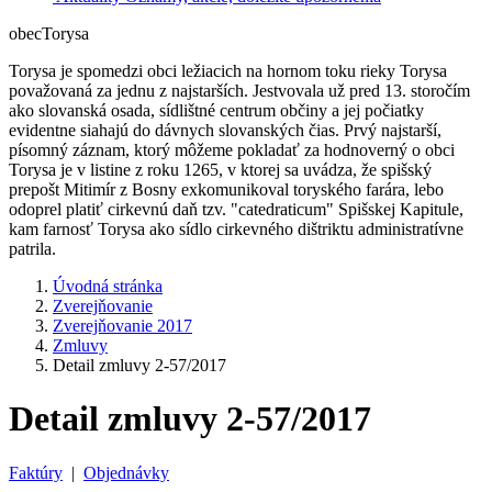
obec
Torysa
Torysa je spomedzi obci ležiacich na hornom toku rieky Torysa
považovaná za jednu z najstarších. Jestvovala už pred 13. storočím
ako slovanská osada, sídlištné centrum občiny a jej počiatky
evidentne siahajú do dávnych slovanských čias. Prvý najstarší,
písomný záznam, ktorý môžeme pokladať za hodnoverný o obci
Torysa je v listine z roku 1265, v ktorej sa uvádza, že spišský
prepošt Mitimír z Bosny exkomunikoval toryského farára, lebo
odoprel platiť cirkevnú daň tzv. "catedraticum" Spišskej Kapitule,
kam farnosť Torysa ako sídlo cirkevného dištriktu administratívne
patrila.
Úvodná stránka
Zverejňovanie
Zverejňovanie 2017
Zmluvy
Detail zmluvy 2-57/2017
Detail zmluvy 2-57/2017
Faktúry
|
Objednávky