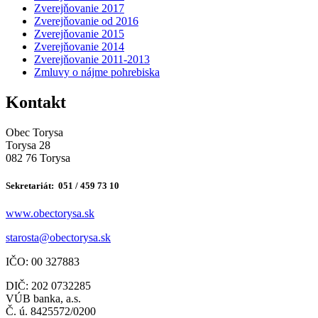
Zverejňovanie 2017
Zverejňovanie od 2016
Zverejňovanie 2015
Zverejňovanie 2014
Zverejňovanie 2011-2013
Zmluvy o nájme pohrebiska
Kontakt
Obec Torysa
Torysa 28
082 76 Torysa
Sekretariát: 051 / 459 73 10
www.obectorysa.sk
s
tarosta@obectorysa.sk
IČO: 00 327883
DIČ: 202 0732285
VÚB banka, a.s.
Č. ú. 8425572/0200