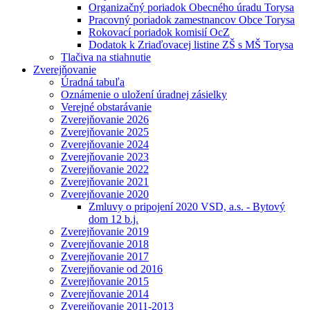
Organizačný poriadok Obecného úradu Torysa
Pracovný poriadok zamestnancov Obce Torysa
Rokovací poriadok komisií OcZ
Dodatok k Zriaďovacej listine ZŠ s MŠ Torysa
Tlačiva na stiahnutie
Zverejňovanie
Úradná tabuľa
Oznámenie o uložení úradnej zásielky
Verejné obstarávanie
Zverejňovanie 2026
Zverejňovanie 2025
Zverejňovanie 2024
Zverejňovanie 2023
Zverejňovanie 2022
Zverejňovanie 2021
Zverejňovanie 2020
Zmluvy o pripojení 2020 VSD, a.s. - Bytový
dom 12 b.j.
Zverejňovanie 2019
Zverejňovanie 2018
Zverejňovanie 2017
Zverejňovanie od 2016
Zverejňovanie 2015
Zverejňovanie 2014
Zverejňovanie 2011-2013