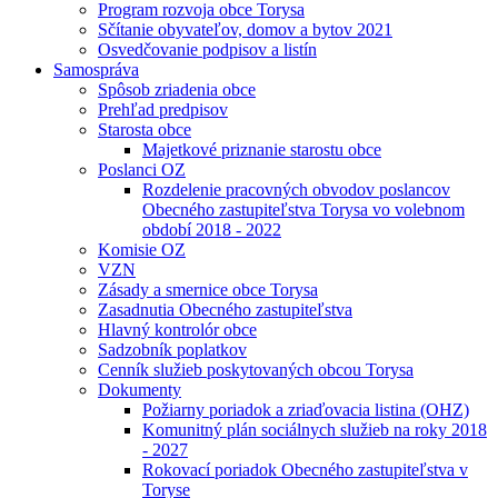
Program rozvoja obce Torysa
Sčítanie obyvateľov, domov a bytov 2021
Osvedčovanie podpisov a listín
Samospráva
Spôsob zriadenia obce
Prehľad predpisov
Starosta obce
Majetkové priznanie starostu obce
Poslanci OZ
Rozdelenie pracovných obvodov poslancov
Obecného zastupiteľstva Torysa vo volebnom
období 2018 - 2022
Komisie OZ
VZN
Zásady a smernice obce Torysa
Zasadnutia Obecného zastupiteľstva
Hlavný kontrolór obce
Sadzobník poplatkov
Cenník služieb poskytovaných obcou Torysa
Dokumenty
Požiarny poriadok a zriaďovacia listina (OHZ)
Komunitný plán sociálnych služieb na roky 2018
- 2027
Rokovací poriadok Obecného zastupiteľstva v
Toryse