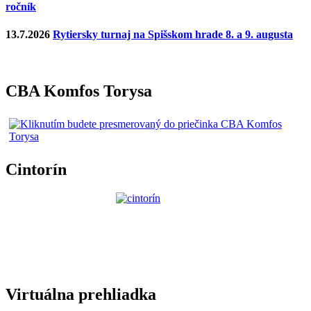
ročník
13.7.2026
Rytiersky turnaj na Spišskom hrade 8. a 9. augusta
CBA Komfos Torysa
Cintorín
Virtuálna prehliadka