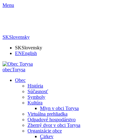
Menu
SK
Slovensky
SK
Slovensky
EN
English
obec
Torysa
Obec
História
Súčasnosť
Symboly
Kultúra
Mlyn v obci Torysa
Virtuálna prehliadka
Odpadové hospodárstvo
Zberný dvor v obci Torysa
Organizácie obce
Cirkev