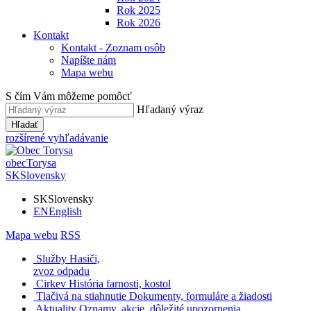
Rok 2025
Rok 2026
Kontakt
Kontakt - Zoznam osôb
Napíšte nám
Mapa webu
S čím Vám môžeme pomôcť
Hľadaný výraz
Hľadať
rozšírené vyhľadávanie
obec
Torysa
SK
Slovensky
SK
Slovensky
EN
English
Mapa webu
RSS
Služby
Hasiči,
zvoz odpadu
Cirkev
História farnosti, kostol
Tlačivá na stiahnutie
Dokumenty, formuláre a žiadosti
Aktuality
Oznamy, akcie, dôležité upozornenia