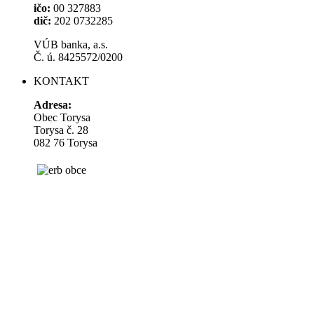
ičo:
00 327883
dič:
202 0732285
VÚB banka, a.s.
Č. ú. 8425572/0200
KONTAKT
Adresa:
Obec Torysa
Torysa č. 28
082 76 Torysa