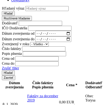
Objednávky
Hľadaný výraz
Hľadať
Rozšírené hľadanie
Dodávateľ
IČO Dodávatelia
Dátum zverejnenia od
Dátum zverejnenia do
Zverejnený v roku
Číslo faktúry
Popis plnenia
Cena od
Cena do
Zrušiť filter
Zavrieť
Dátum
Číslo faktúry
Dodávateľ
Cena *
zverejnenia
Popis plnenia
Odberateľ
Faktúry za december
Obec
2019
Torysa
0,00 EUR
8. 1. 2020