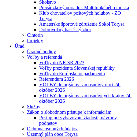
Školstvo
Prevádzkový poriadok Multifunkčného ihriska
Klub chovateľov poštových holubov - ZO
Torysa
Amaterské športové združenie Sokol Torysa
Dobrovoľný hasičský zbor
Cintorín
Projekty
Úrad
Úradné hodiny
Voľby a referendá
Voľby do NR SR 2023
Voľby prezidenta Slovenskej republiky
Voľby do Európskeho parlamentu
Referendum 2026
VOĽBY do orgánov samosprávy obcí 24.
október 2026
VOĽBY do orgánov samosprávnych krajov 24.
október 2026
Služby
Zákon o slobodnom prístupe k informáciám
Postup pri vybavovaní žiadostí, návrhov,
podnetov
Ochrana osobných údajov
Územný plán obce Torysa