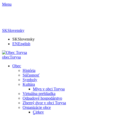
Menu
SK
Slovensky
SK
Slovensky
EN
English
obec
Torysa
Obec
História
Súčasnosť
Symboly
Kultúra
Mlyn v obci Torysa
Virtuálna prehliadka
Odpadové hospodárstvo
Zberný dvor v obci Torysa
Organizácie obce
Cirkev