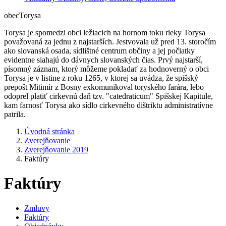
obec
Torysa
Torysa je spomedzi obci ležiacich na hornom toku rieky Torysa
považovaná za jednu z najstarších. Jestvovala už pred 13. storočím
ako slovanská osada, sídlištné centrum občiny a jej počiatky
evidentne siahajú do dávnych slovanských čias. Prvý najstarší,
písomný záznam, ktorý môžeme pokladať za hodnoverný o obci
Torysa je v listine z roku 1265, v ktorej sa uvádza, že spišský
prepošt Mitimír z Bosny exkomunikoval toryského farára, lebo
odoprel platiť cirkevnú daň tzv. "catedraticum" Spišskej Kapitule,
kam farnosť Torysa ako sídlo cirkevného dištriktu administratívne
patrila.
Úvodná stránka
Zverejňovanie
Zverejňovanie 2019
Faktúry
Faktúry
Zmluvy
Faktúry