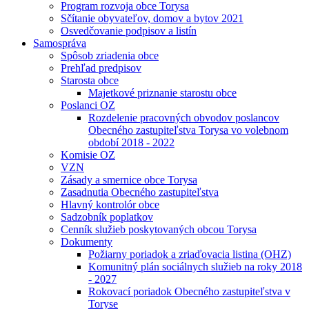
Program rozvoja obce Torysa
Sčítanie obyvateľov, domov a bytov 2021
Osvedčovanie podpisov a listín
Samospráva
Spôsob zriadenia obce
Prehľad predpisov
Starosta obce
Majetkové priznanie starostu obce
Poslanci OZ
Rozdelenie pracovných obvodov poslancov
Obecného zastupiteľstva Torysa vo volebnom
období 2018 - 2022
Komisie OZ
VZN
Zásady a smernice obce Torysa
Zasadnutia Obecného zastupiteľstva
Hlavný kontrolór obce
Sadzobník poplatkov
Cenník služieb poskytovaných obcou Torysa
Dokumenty
Požiarny poriadok a zriaďovacia listina (OHZ)
Komunitný plán sociálnych služieb na roky 2018
- 2027
Rokovací poriadok Obecného zastupiteľstva v
Toryse