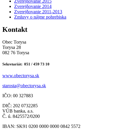
Zverejňovanie 2015
Zverejňovanie 2014
Zverejňovanie 2011-2013
Zmluvy o nájme pohrebiska
Kontakt
Obec Torysa
Torysa 28
082 76 Torysa
Sekretariát: 051 / 459 73 10
www.obectorysa.sk
s
tarosta@obectorysa.sk
IČO: 00 327883
DIČ: 202 0732285
VÚB banka, a.s.
Č. ú. 8425572/0200
IBAN: SK91 0200 0000 0000 0842 5572