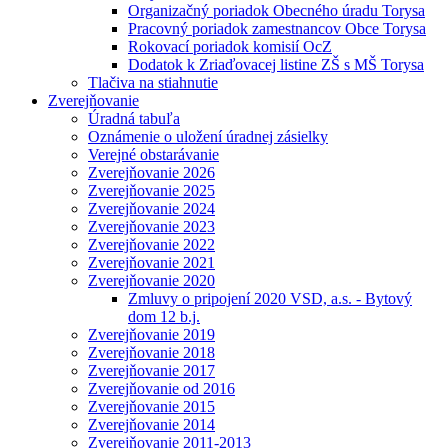
Organizačný poriadok Obecného úradu Torysa
Pracovný poriadok zamestnancov Obce Torysa
Rokovací poriadok komisií OcZ
Dodatok k Zriaďovacej listine ZŠ s MŠ Torysa
Tlačiva na stiahnutie
Zverejňovanie
Úradná tabuľa
Oznámenie o uložení úradnej zásielky
Verejné obstarávanie
Zverejňovanie 2026
Zverejňovanie 2025
Zverejňovanie 2024
Zverejňovanie 2023
Zverejňovanie 2022
Zverejňovanie 2021
Zverejňovanie 2020
Zmluvy o pripojení 2020 VSD, a.s. - Bytový
dom 12 b.j.
Zverejňovanie 2019
Zverejňovanie 2018
Zverejňovanie 2017
Zverejňovanie od 2016
Zverejňovanie 2015
Zverejňovanie 2014
Zverejňovanie 2011-2013