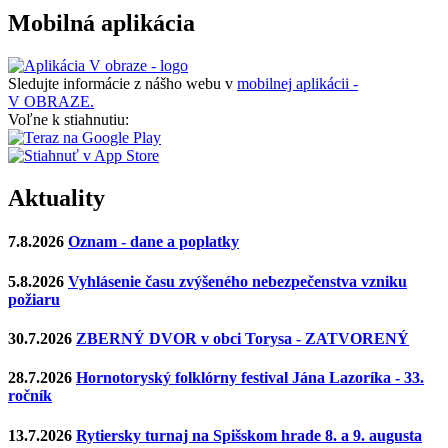
Mobilná aplikácia
Sledujte informácie z nášho webu v
mobilnej aplikácii -
V OBRAZE.
Voľne k stiahnutiu:
Aktuality
7.8.2026
Oznam - dane a poplatky
5.8.2026
Vyhlásenie času zvýšeného nebezpečenstva vzniku
požiaru
30.7.2026
ZBERNÝ DVOR v obci Torysa - ZATVORENÝ
28.7.2026
Hornotoryský folklórny festival Jána Lazoríka - 33.
ročník
13.7.2026
Rytiersky turnaj na Spišskom hrade 8. a 9. augusta