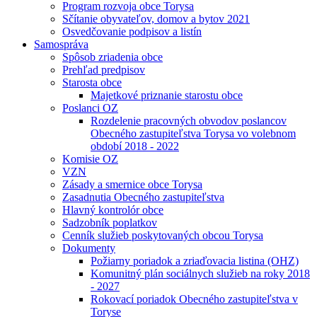
Program rozvoja obce Torysa
Sčítanie obyvateľov, domov a bytov 2021
Osvedčovanie podpisov a listín
Samospráva
Spôsob zriadenia obce
Prehľad predpisov
Starosta obce
Majetkové priznanie starostu obce
Poslanci OZ
Rozdelenie pracovných obvodov poslancov
Obecného zastupiteľstva Torysa vo volebnom
období 2018 - 2022
Komisie OZ
VZN
Zásady a smernice obce Torysa
Zasadnutia Obecného zastupiteľstva
Hlavný kontrolór obce
Sadzobník poplatkov
Cenník služieb poskytovaných obcou Torysa
Dokumenty
Požiarny poriadok a zriaďovacia listina (OHZ)
Komunitný plán sociálnych služieb na roky 2018
- 2027
Rokovací poriadok Obecného zastupiteľstva v
Toryse