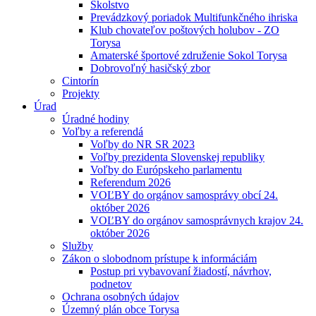
Školstvo
Prevádzkový poriadok Multifunkčného ihriska
Klub chovateľov poštových holubov - ZO
Torysa
Amaterské športové združenie Sokol Torysa
Dobrovoľný hasičský zbor
Cintorín
Projekty
Úrad
Úradné hodiny
Voľby a referendá
Voľby do NR SR 2023
Voľby prezidenta Slovenskej republiky
Voľby do Európskeho parlamentu
Referendum 2026
VOĽBY do orgánov samosprávy obcí 24.
október 2026
VOĽBY do orgánov samosprávnych krajov 24.
október 2026
Služby
Zákon o slobodnom prístupe k informáciám
Postup pri vybavovaní žiadostí, návrhov,
podnetov
Ochrana osobných údajov
Územný plán obce Torysa