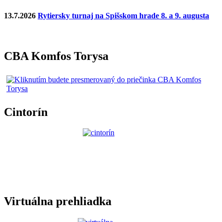
13.7.2026
Rytiersky turnaj na Spišskom hrade 8. a 9. augusta
CBA Komfos Torysa
Cintorín
Virtuálna prehliadka