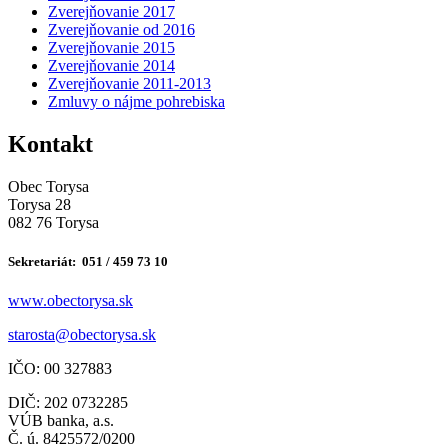
Zverejňovanie 2017
Zverejňovanie od 2016
Zverejňovanie 2015
Zverejňovanie 2014
Zverejňovanie 2011-2013
Zmluvy o nájme pohrebiska
Kontakt
Obec Torysa
Torysa 28
082 76 Torysa
Sekretariát: 051 / 459 73 10
www.obectorysa.sk
s
tarosta@obectorysa.sk
IČO: 00 327883
DIČ: 202 0732285
VÚB banka, a.s.
Č. ú. 8425572/0200