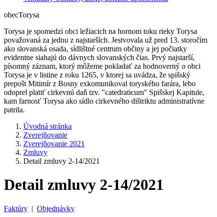
obec
Torysa
Torysa je spomedzi obci ležiacich na hornom toku rieky Torysa
považovaná za jednu z najstarších. Jestvovala už pred 13. storočím
ako slovanská osada, sídlištné centrum občiny a jej počiatky
evidentne siahajú do dávnych slovanských čias. Prvý najstarší,
písomný záznam, ktorý môžeme pokladať za hodnoverný o obci
Torysa je v listine z roku 1265, v ktorej sa uvádza, že spišský
prepošt Mitimír z Bosny exkomunikoval toryského farára, lebo
odoprel platiť cirkevnú daň tzv. "catedraticum" Spišskej Kapitule,
kam farnosť Torysa ako sídlo cirkevného dištriktu administratívne
patrila.
Úvodná stránka
Zverejňovanie
Zverejňovanie 2021
Zmluvy
Detail zmluvy 2-14/2021
Detail zmluvy 2-14/2021
Faktúry
|
Objednávky