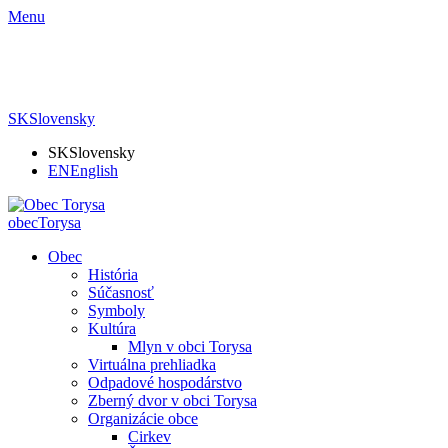
Menu
SK
Slovensky
SK
Slovensky
EN
English
obec
Torysa
Obec
História
Súčasnosť
Symboly
Kultúra
Mlyn v obci Torysa
Virtuálna prehliadka
Odpadové hospodárstvo
Zberný dvor v obci Torysa
Organizácie obce
Cirkev