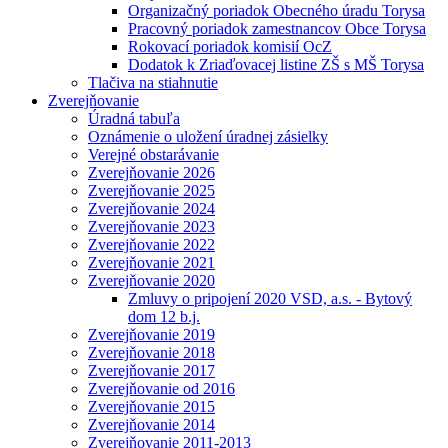
Organizačný poriadok Obecného úradu Torysa
Pracovný poriadok zamestnancov Obce Torysa
Rokovací poriadok komisií OcZ
Dodatok k Zriaďovacej listine ZŠ s MŠ Torysa
Tlačiva na stiahnutie
Zverejňovanie
Úradná tabuľa
Oznámenie o uložení úradnej zásielky
Verejné obstarávanie
Zverejňovanie 2026
Zverejňovanie 2025
Zverejňovanie 2024
Zverejňovanie 2023
Zverejňovanie 2022
Zverejňovanie 2021
Zverejňovanie 2020
Zmluvy o pripojení 2020 VSD, a.s. - Bytový
dom 12 b.j.
Zverejňovanie 2019
Zverejňovanie 2018
Zverejňovanie 2017
Zverejňovanie od 2016
Zverejňovanie 2015
Zverejňovanie 2014
Zverejňovanie 2011-2013