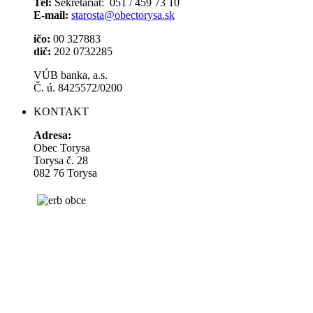
Tel:
Sekretariát: 051 / 459 73 10
E-mail:
starosta@obectorysa.sk
ičo:
00 327883
dič:
202 0732285
VÚB banka, a.s.
Č. ú. 8425572/0200
KONTAKT
Adresa:
Obec Torysa
Torysa č. 28
082 76 Torysa