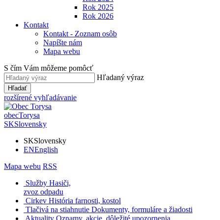
Rok 2025
Rok 2026
Kontakt
Kontakt - Zoznam osôb
Napíšte nám
Mapa webu
S čím Vám môžeme pomôcť
Hľadaný výraz
Hľadať
rozšírené vyhľadávanie
obec
Torysa
SK
Slovensky
SK
Slovensky
EN
English
Mapa webu
RSS
Služby
Hasiči,
zvoz odpadu
Cirkev
História farnosti, kostol
Tlačivá na stiahnutie
Dokumenty, formuláre a žiadosti
Aktuality
Oznamy, akcie, dôležité upozornenia