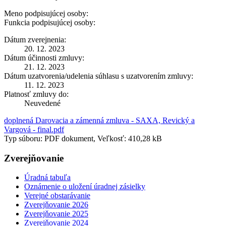
Meno podpisujúcej osoby:
Funkcia podpisujúcej osoby:
Dátum zverejnenia:
20. 12. 2023
Dátum účinnosti zmluvy:
21. 12. 2023
Dátum uzatvorenia/udelenia súhlasu s uzatvorením zmluvy:
11. 12. 2023
Platnosť zmluvy do:
Neuvedené
doplnená Darovacia a zámenná zmluva - SAXA, Revický a
Vargová - final.pdf
Typ súboru: PDF dokument, Veľkosť: 410,28 kB
Zverejňovanie
Úradná tabuľa
Oznámenie o uložení úradnej zásielky
Verejné obstarávanie
Zverejňovanie 2026
Zverejňovanie 2025
Zverejňovanie 2024