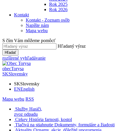
Rok 2025
Rok 2026
Kontakt
Kontakt - Zoznam osôb
Napíšte nám
Mapa webu
S čím Vám môžeme pomôcť
Hľadaný výraz
Hľadať
rozšírené vyhľadávanie
obec
Torysa
SK
Slovensky
SK
Slovensky
EN
English
Mapa webu
RSS
Služby
Hasiči,
zvoz odpadu
Cirkev
História farnosti, kostol
Tlačivá na stiahnutie
Dokumenty, formuláre a žiadosti
Aktuality
Oznamy, akcie, dôležité upozornenia