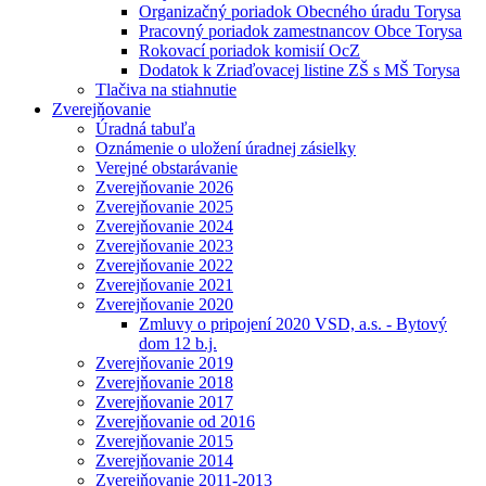
Organizačný poriadok Obecného úradu Torysa
Pracovný poriadok zamestnancov Obce Torysa
Rokovací poriadok komisií OcZ
Dodatok k Zriaďovacej listine ZŠ s MŠ Torysa
Tlačiva na stiahnutie
Zverejňovanie
Úradná tabuľa
Oznámenie o uložení úradnej zásielky
Verejné obstarávanie
Zverejňovanie 2026
Zverejňovanie 2025
Zverejňovanie 2024
Zverejňovanie 2023
Zverejňovanie 2022
Zverejňovanie 2021
Zverejňovanie 2020
Zmluvy o pripojení 2020 VSD, a.s. - Bytový
dom 12 b.j.
Zverejňovanie 2019
Zverejňovanie 2018
Zverejňovanie 2017
Zverejňovanie od 2016
Zverejňovanie 2015
Zverejňovanie 2014
Zverejňovanie 2011-2013