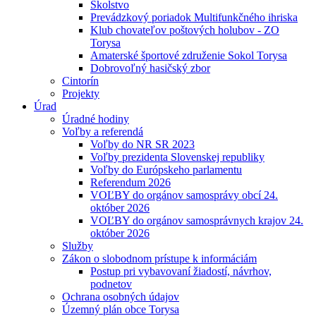
Školstvo
Prevádzkový poriadok Multifunkčného ihriska
Klub chovateľov poštových holubov - ZO
Torysa
Amaterské športové združenie Sokol Torysa
Dobrovoľný hasičský zbor
Cintorín
Projekty
Úrad
Úradné hodiny
Voľby a referendá
Voľby do NR SR 2023
Voľby prezidenta Slovenskej republiky
Voľby do Európskeho parlamentu
Referendum 2026
VOĽBY do orgánov samosprávy obcí 24.
október 2026
VOĽBY do orgánov samosprávnych krajov 24.
október 2026
Služby
Zákon o slobodnom prístupe k informáciám
Postup pri vybavovaní žiadostí, návrhov,
podnetov
Ochrana osobných údajov
Územný plán obce Torysa