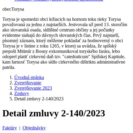
obec
Torysa
Torysa je spomedzi obci ležiacich na hornom toku rieky Torysa
považovaná za jednu z najstarších. Jestvovala už pred 13. storočím
ako slovanská osada, sídlištné centrum občiny a jej počiatky
evidentne siahajú do dávnych slovanských čias. Prvý najstarší,
písomný záznam, ktorý môžeme pokladať za hodnoverný o obci
Torysa je v listine z roku 1265, v ktorej sa uvádza, že spišský
prepošt Mitimír z Bosny exkomunikoval toryského farára, lebo
odoprel platiť cirkevnú daň tzv. "catedraticum" Spišskej Kapitule,
kam farnosť Torysa ako sídlo cirkevného dištriktu administratívne
patrila.
Úvodná stránka
Zverejňovanie
Zverejňovanie 2023
Zmluvy
Detail zmluvy 2-140/2023
Detail zmluvy 2-140/2023
Faktúry
|
Objednávky