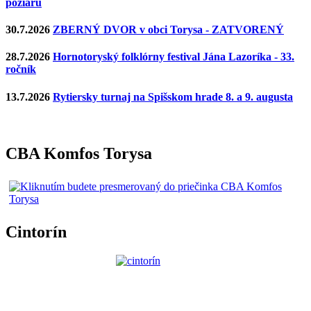
požiaru
30.7.2026
ZBERNÝ DVOR v obci Torysa - ZATVORENÝ
28.7.2026
Hornotoryský folklórny festival Jána Lazoríka - 33.
ročník
13.7.2026
Rytiersky turnaj na Spišskom hrade 8. a 9. augusta
CBA Komfos Torysa
Cintorín