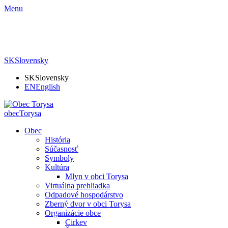
Menu
SK
Slovensky
SK
Slovensky
EN
English
obec
Torysa
Obec
História
Súčasnosť
Symboly
Kultúra
Mlyn v obci Torysa
Virtuálna prehliadka
Odpadové hospodárstvo
Zberný dvor v obci Torysa
Organizácie obce
Cirkev