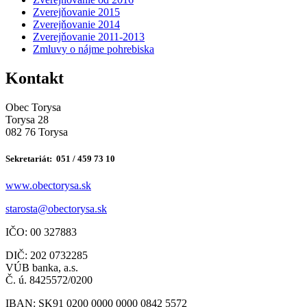
Zverejňovanie 2015
Zverejňovanie 2014
Zverejňovanie 2011-2013
Zmluvy o nájme pohrebiska
Kontakt
Obec Torysa
Torysa 28
082 76 Torysa
Sekretariát: 051 / 459 73 10
www.obectorysa.sk
s
tarosta@obectorysa.sk
IČO: 00 327883
DIČ: 202 0732285
VÚB banka, a.s.
Č. ú. 8425572/0200
IBAN: SK91 0200 0000 0000 0842 5572