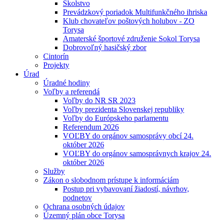
Školstvo
Prevádzkový poriadok Multifunkčného ihriska
Klub chovateľov poštových holubov - ZO
Torysa
Amaterské športové združenie Sokol Torysa
Dobrovoľný hasičský zbor
Cintorín
Projekty
Úrad
Úradné hodiny
Voľby a referendá
Voľby do NR SR 2023
Voľby prezidenta Slovenskej republiky
Voľby do Európskeho parlamentu
Referendum 2026
VOĽBY do orgánov samosprávy obcí 24.
október 2026
VOĽBY do orgánov samosprávnych krajov 24.
október 2026
Služby
Zákon o slobodnom prístupe k informáciám
Postup pri vybavovaní žiadostí, návrhov,
podnetov
Ochrana osobných údajov
Územný plán obce Torysa