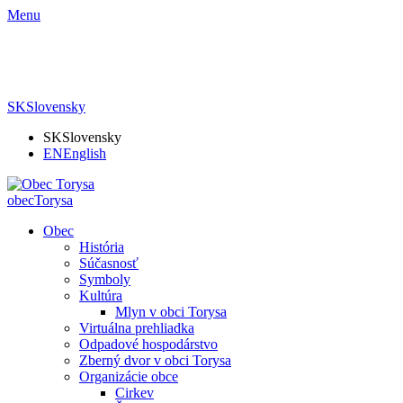
Menu
SK
Slovensky
SK
Slovensky
EN
English
obec
Torysa
Obec
História
Súčasnosť
Symboly
Kultúra
Mlyn v obci Torysa
Virtuálna prehliadka
Odpadové hospodárstvo
Zberný dvor v obci Torysa
Organizácie obce
Cirkev