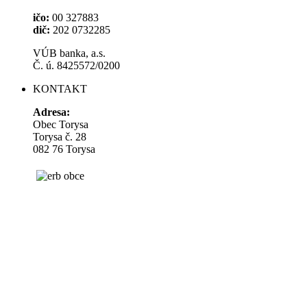
ičo:
00 327883
dič:
202 0732285
VÚB banka, a.s.
Č. ú. 8425572/0200
KONTAKT
Adresa:
Obec Torysa
Torysa č. 28
082 76 Torysa