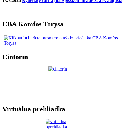
13.7.2026
Rytiersky turnaj na Spišskom hrade 8. a 9. augusta
CBA Komfos Torysa
Cintorín
Virtuálna prehliadka