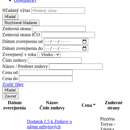
Objednávky
Hľadaný výraz
Hľadať
Rozšírené hľadanie
Zmluvná strana
Zmluvná strana IČO
Dátum zverejnenia od
Dátum zverejnenia do
Zverejnený v roku
Číslo zmluvy
Názov / Predmet zmluvy
Cena od
Cena do
Zrušiť filter
Zavrieť
Dátum
Názov
Zmluvné
Cena *
zverejnenia
Číslo zmluvy
strany
Pizzéria
Dodatok č.5 k Zmluve o
Torysa -
nájme nebytových
Zdenka