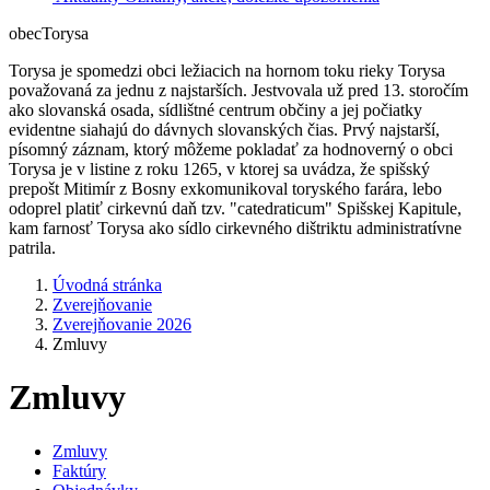
obec
Torysa
Torysa je spomedzi obci ležiacich na hornom toku rieky Torysa
považovaná za jednu z najstarších. Jestvovala už pred 13. storočím
ako slovanská osada, sídlištné centrum občiny a jej počiatky
evidentne siahajú do dávnych slovanských čias. Prvý najstarší,
písomný záznam, ktorý môžeme pokladať za hodnoverný o obci
Torysa je v listine z roku 1265, v ktorej sa uvádza, že spišský
prepošt Mitimír z Bosny exkomunikoval toryského farára, lebo
odoprel platiť cirkevnú daň tzv. "catedraticum" Spišskej Kapitule,
kam farnosť Torysa ako sídlo cirkevného dištriktu administratívne
patrila.
Úvodná stránka
Zverejňovanie
Zverejňovanie 2026
Zmluvy
Zmluvy
Zmluvy
Faktúry