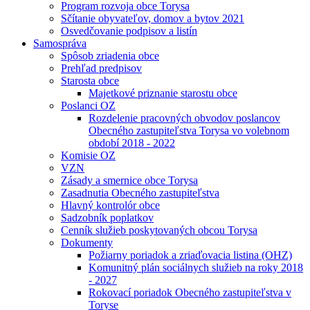
Program rozvoja obce Torysa
Sčítanie obyvateľov, domov a bytov 2021
Osvedčovanie podpisov a listín
Samospráva
Spôsob zriadenia obce
Prehľad predpisov
Starosta obce
Majetkové priznanie starostu obce
Poslanci OZ
Rozdelenie pracovných obvodov poslancov
Obecného zastupiteľstva Torysa vo volebnom
období 2018 - 2022
Komisie OZ
VZN
Zásady a smernice obce Torysa
Zasadnutia Obecného zastupiteľstva
Hlavný kontrolór obce
Sadzobník poplatkov
Cenník služieb poskytovaných obcou Torysa
Dokumenty
Požiarny poriadok a zriaďovacia listina (OHZ)
Komunitný plán sociálnych služieb na roky 2018
- 2027
Rokovací poriadok Obecného zastupiteľstva v
Toryse