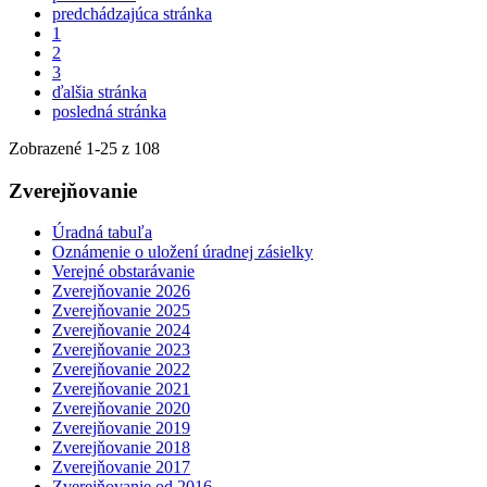
predchádzajúca stránka
1
2
3
ďalšia stránka
posledná stránka
Zobrazené
1
-
25
z 108
Zverejňovanie
Úradná tabuľa
Oznámenie o uložení úradnej zásielky
Verejné obstarávanie
Zverejňovanie 2026
Zverejňovanie 2025
Zverejňovanie 2024
Zverejňovanie 2023
Zverejňovanie 2022
Zverejňovanie 2021
Zverejňovanie 2020
Zverejňovanie 2019
Zverejňovanie 2018
Zverejňovanie 2017
Zverejňovanie od 2016