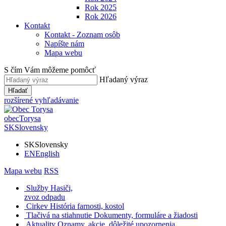
Rok 2025
Rok 2026
Kontakt
Kontakt - Zoznam osôb
Napíšte nám
Mapa webu
S čím Vám môžeme pomôcť
Hľadaný výraz
Hľadať
rozšírené vyhľadávanie
obec
Torysa
SK
Slovensky
SK
Slovensky
EN
English
Mapa webu
RSS
Služby
Hasiči,
zvoz odpadu
Cirkev
História farnosti, kostol
Tlačivá na stiahnutie
Dokumenty, formuláre a žiadosti
Aktuality
Oznamy, akcie, dôležité upozornenia