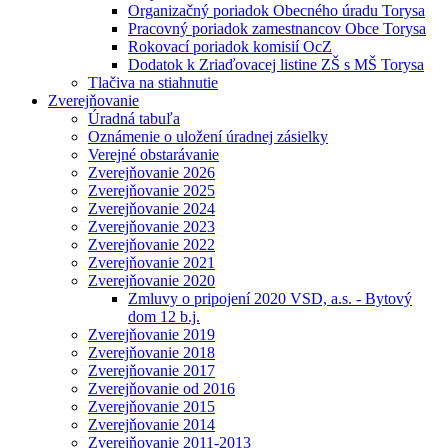
Organizačný poriadok Obecného úradu Torysa
Pracovný poriadok zamestnancov Obce Torysa
Rokovací poriadok komisií OcZ
Dodatok k Zriaďovacej listine ZŠ s MŠ Torysa
Tlačiva na stiahnutie
Zverejňovanie
Úradná tabuľa
Oznámenie o uložení úradnej zásielky
Verejné obstarávanie
Zverejňovanie 2026
Zverejňovanie 2025
Zverejňovanie 2024
Zverejňovanie 2023
Zverejňovanie 2022
Zverejňovanie 2021
Zverejňovanie 2020
Zmluvy o pripojení 2020 VSD, a.s. - Bytový
dom 12 b.j.
Zverejňovanie 2019
Zverejňovanie 2018
Zverejňovanie 2017
Zverejňovanie od 2016
Zverejňovanie 2015
Zverejňovanie 2014
Zverejňovanie 2011-2013